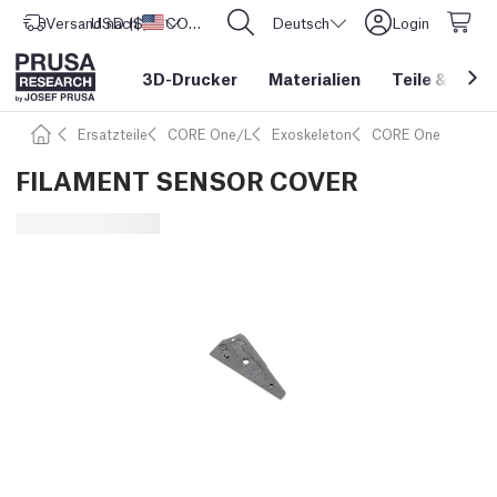
Versand nach
USD ($)
Vereinigte Staaten
CORE One L: Jetzt auf Lager!
Deutsch
Login
3D-Drucker
Materialien
Teile
&
Zube
Ersatzteile
CORE One/L
Exoskeleton
CORE One
FILAMENT SENSOR COVER