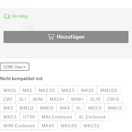
Vorrätig
Hinzufügen
CORE One/+
Nicht kompatibel mit
MK3S
MK3
MK2.5S
MK2.5
MK2S
MMU2S
CW1
SL1
MINI
MK3S+
MINI+
SL1S
CW1S
MK2
MMU2
MMU1
MK4
XL
MK3.9
MMU3
MK3.5
HT90
MKx Enclosure
XL Enclosure
MINI Enclosure
MK4S
MK3.9S
MK3.5S