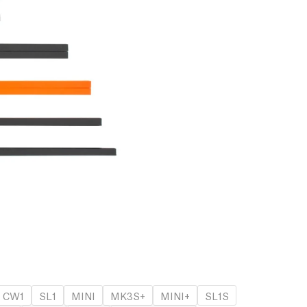
CW1
SL1
MINI
MK3S+
MINI+
SL1S