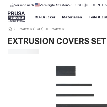
Versand nach
Vereinigte Staaten
USD ($)
CORE One 
3D-Drucker
Materialien
Teile
&
Zu
Ersatzteile
XL
XL Ersatzteile
EXTRUSION COVERS SET