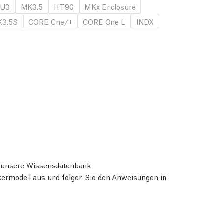
U3
MK3.5
HT90
MKx Enclosure
3.5S
CORE One/+
CORE One L
INDX
ie unsere Wissensdatenbank
ckermodell aus und folgen Sie den Anweisungen in