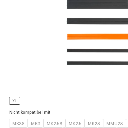
XL
Nicht kompatibel mit
MK3S
MK3
MK2.5S
MK2.5
MK2S
MMU2S