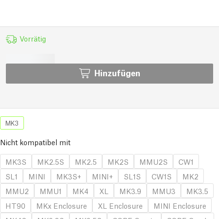
Vorrätig
Hinzufügen
MK3
Nicht kompatibel mit
MK3S
MK2.5S
MK2.5
MK2S
MMU2S
CW1
SL1
MINI
MK3S+
MINI+
SL1S
CW1S
MK2
MMU2
MMU1
MK4
XL
MK3.9
MMU3
MK3.5
HT90
MKx Enclosure
XL Enclosure
MINI Enclosure