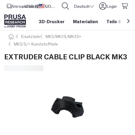
Versand nach
USD ($)
Vereinigte Staaten
CORE One L: Jetzt auf Lager!
Deutsch
Login
3D-Drucker
Materialien
Teile
&
Zube
Ersatzteile
MK3/MK3S/MK3S+
MK3/S/+ Kunststoffteile
EXTRUDER CABLE CLIP BLACK MK3