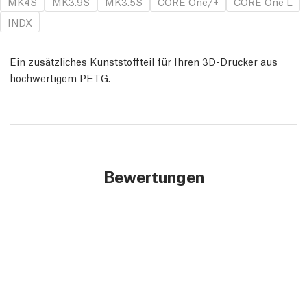
MK4S
MK3.9S
MK3.5S
CORE One/+
CORE One L
INDX
Ein zusätzliches Kunststoffteil für Ihren 3D-Drucker aus
hochwertigem PETG.
Bewertungen