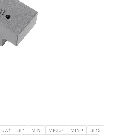
CW1
SL1
MINI
MK3S+
MINI+
SL1S