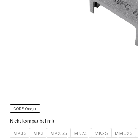
CORE One/+
Nicht kompatibel mit
MK3S
MK3
MK2.5S
MK2.5
MK2S
MMU2S