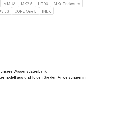
MMU3
MK3.5
HT90
MKx Enclosure
3.5S
CORE One L
INDX
ie unsere Wissensdatenbank
ckermodell aus und folgen Sie den Anweisungen in