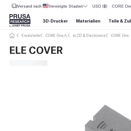
Versand nach
Vereinigte Staaten
USD ($)
CORE One 
3D-Drucker
Materialien
Teile
&
Zu
Ersatzteile
CORE One/L
xLCD & Electronics
CORE One
ELE COVER