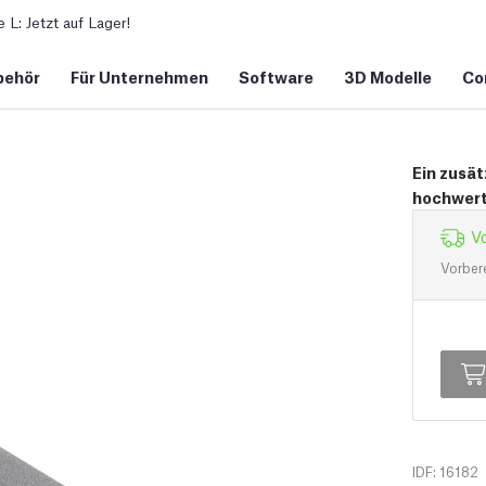
L: Jetzt auf Lager!
behör
Für Unternehmen
Software
3D Modelle
Co
Ein zusät
hochwer
Vo
Vorber
IDF: 16182