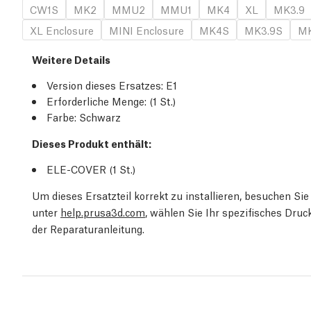
CW1S
MK2
MMU2
MMU1
MK4
XL
MK3.9
XL Enclosure
MINI Enclosure
MK4S
MK3.9S
MK
Weitere Details
Version dieses Ersatzes:
E1
Erforderliche Menge:
(1
St.
)
Farbe: Schwarz
Dieses Produkt enthält:
ELE-COVER (1
St.
)
Um dieses Ersatzteil korrekt zu installieren, besuchen S
unter
help.prusa3d.com
, wählen Sie Ihr spezifisches Dru
der Reparaturanleitung.