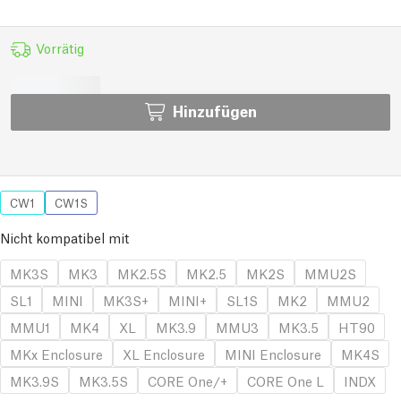
Vorrätig
Hinzufügen
CW1
CW1S
Nicht kompatibel mit
MK3S
MK3
MK2.5S
MK2.5
MK2S
MMU2S
SL1
MINI
MK3S+
MINI+
SL1S
MK2
MMU2
MMU1
MK4
XL
MK3.9
MMU3
MK3.5
HT90
MKx Enclosure
XL Enclosure
MINI Enclosure
MK4S
MK3.9S
MK3.5S
CORE One/+
CORE One L
INDX