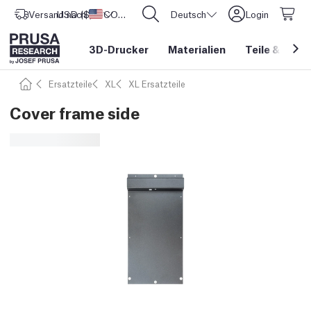
Versand nach
USD ($)
Vereinigte Staaten
CORE One L: Jetzt auf Lager!
Deutsch
Login
3D-Drucker
Materialien
Teile
&
Zube
Ersatzteile
XL
XL Ersatzteile
Cover frame side