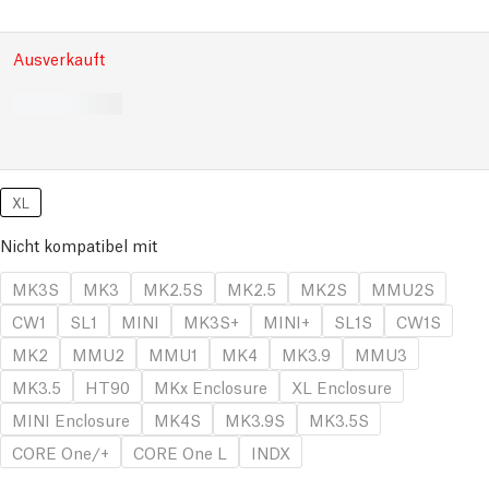
Ausverkauft
XL
Nicht kompatibel mit
MK3S
MK3
MK2.5S
MK2.5
MK2S
MMU2S
CW1
SL1
MINI
MK3S+
MINI+
SL1S
CW1S
MK2
MMU2
MMU1
MK4
MK3.9
MMU3
MK3.5
HT90
MKx Enclosure
XL Enclosure
MINI Enclosure
MK4S
MK3.9S
MK3.5S
CORE One/+
CORE One L
INDX