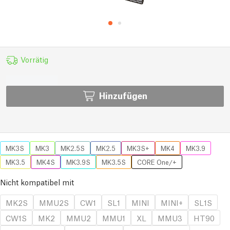
Vorrätig
Hinzufügen
MK3S
MK3
MK2.5S
MK2.5
MK3S+
MK4
MK3.9
MK3.5
MK4S
MK3.9S
MK3.5S
CORE One/+
Nicht kompatibel mit
MK2S
MMU2S
CW1
SL1
MINI
MINI+
SL1S
CW1S
MK2
MMU2
MMU1
XL
MMU3
HT90