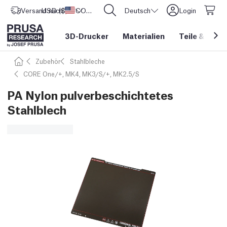
Versand nach
USD ($)
Vereinigte Staaten
CORE One L: Jetzt auf Lager!
Deutsch
Login
3D-Drucker
Materialien
Teile
&
Zube
Zubehör
Stahlbleche
CORE One/+, MK4, MK3/S/+, MK2.5/S
PA Nylon pulverbeschichtetes
Stahlblech