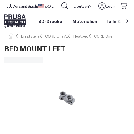
Versand nach
USD ($)
Vereinigte Staaten
CORE One L: Jetzt auf Lager!
Deutsch
Login
3D-Drucker
Materialien
Teile
&
Zube
Ersatzteile
CORE One/L
Heatbed
CORE One
BED MOUNT LEFT