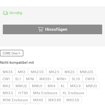
Vorrätig
Hinzufügen
CORE One/+
Nicht kompatibel mit
MK3S
MK3
MK2.5S
MK2.5
MK2S
MMU2S
CW1
SL1
MINI
MK3S+
MINI+
SL1S
CW1S
MK2
MMU2
MMU1
MK4
XL
MK3.9
MMU3
MK3.5
HT90
MKx Enclosure
XL Enclosure
MINI Enclosure
MK4S
MK3.9S
MK3.5S