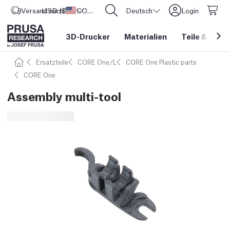
Versand nach
USD ($)
Vereinigte Staaten
CORE One L: Jetzt auf Lager!
Deutsch
Login
3D-Drucker
Materialien
Teile
&
Zube
Ersatzteile
CORE One/L
CORE One Plastic parts
CORE One
Assembly multi-tool