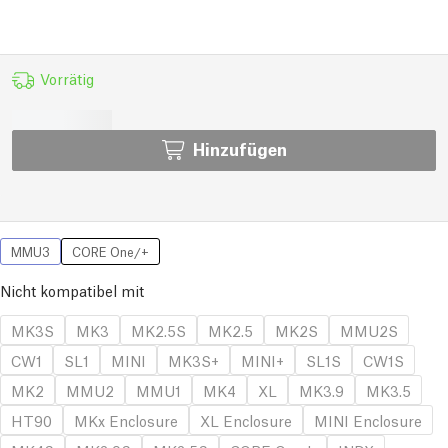
Vorrätig
Hinzufügen
MMU3
CORE One/+
Nicht kompatibel mit
MK3S
MK3
MK2.5S
MK2.5
MK2S
MMU2S
CW1
SL1
MINI
MK3S+
MINI+
SL1S
CW1S
MK2
MMU2
MMU1
MK4
XL
MK3.9
MK3.5
HT90
MKx Enclosure
XL Enclosure
MINI Enclosure