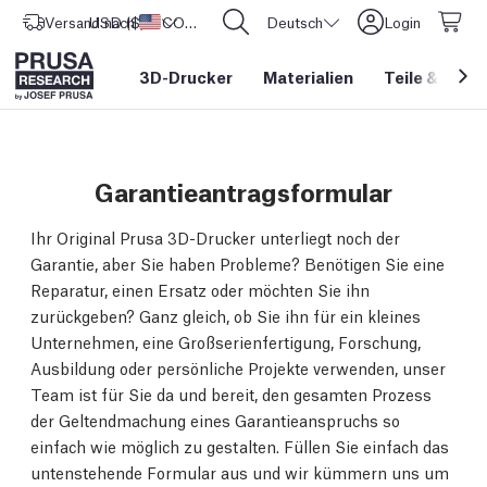
Versand nach
USD ($)
Vereinigte Staaten
CORE One L: Jetzt auf Lager!
Deutsch
Login
3D-Drucker
Materialien
Teile
&
Zube
Garantieantragsformular
Ihr Original Prusa 3D-Drucker unterliegt noch der
Garantie, aber Sie haben Probleme? Benötigen Sie eine
Reparatur, einen Ersatz oder möchten Sie ihn
zurückgeben? Ganz gleich, ob Sie ihn für ein kleines
Unternehmen, eine Großserienfertigung, Forschung,
Ausbildung oder persönliche Projekte verwenden, unser
Team ist für Sie da und bereit, den gesamten Prozess
der Geltendmachung eines Garantieanspruchs so
einfach wie möglich zu gestalten. Füllen Sie einfach das
untenstehende Formular aus und wir kümmern uns um