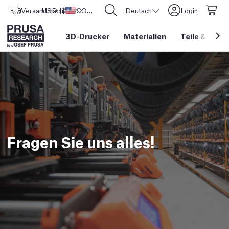
Versand nach
USD ($)
Vereinigte Staaten
CORE One L: Jetzt auf Lager!
Deutsch
Login
3D-Drucker
Materialien
Teile
&
Zube
Fragen Sie uns alles!