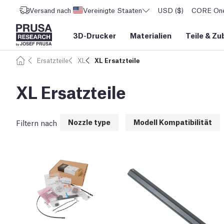
Versand nach
Vereinigte Staaten
USD ($)
CORE One 
3D-Drucker
Materialien
Teile
&
Zu
Ersatzteile
XL
XL Ersatzteile
XL Ersatzteile
Nozzle type
Modell Kompatibilität
Filtern nach