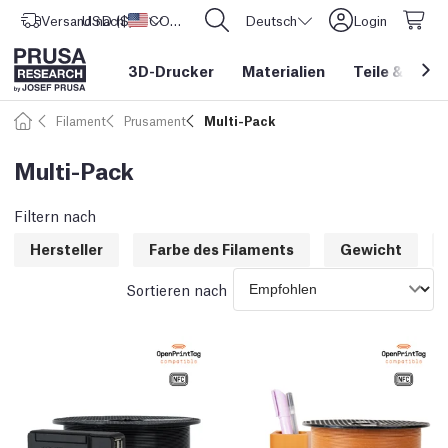
Versand nach
USD ($)
Vereinigte Staaten
CORE One L: Jetzt auf Lager!
Deutsch
Login
3D-Drucker
Materialien
Teile
&
Zube
Filament
Prusament
Multi-Pack
Multi-Pack
Filtern nach
Hersteller
Farbe des Filaments
Gewicht
Sortieren nach