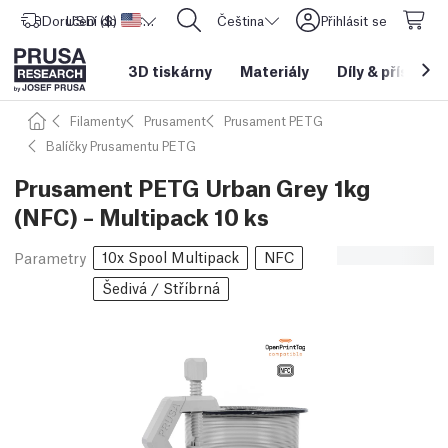
Doručení do
USD ($)
Spojené státy americké
CORE One L: Nyní skladem!
Čeština
Přihlásit se
3D tiskárny
Materiály
Díly
&
příslušen
Filamenty
Prusament
Prusament PETG
Balíčky Prusamentu PETG
Prusament PETG Urban Grey 1kg
(NFC) – Multipack 10 ks
10x Spool Multipack
NFC
Parametry
Šedivá / Stříbrná