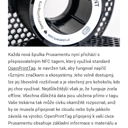
Každá nová špulka Prusamentu nyní přichází s
přepisovatelným NFC tagem, který využívá standard
OpenPrintTag
. Je navržen tak, aby fungoval napříč
různými značkami a ekosystémy. Jeho volně dostupný,
lze jej libovolně rozšiřovat a je otevřený pro kohokoliv, kdo
jej chce využívat. Nejdůležitější však je, že funguje zcela
offline. Všechna důležitá data jsou uložena přímo v tagu.
Vaše tiskárna tak může cívku okamžitě rozpoznat, aniž
by se musela připojovat ke cloudu nebo byla jakkoliv
závislá na výrobci. OpenPrintTag připojený k vaší cívce
Prusamentu obsahuje základní informace o materiálu a