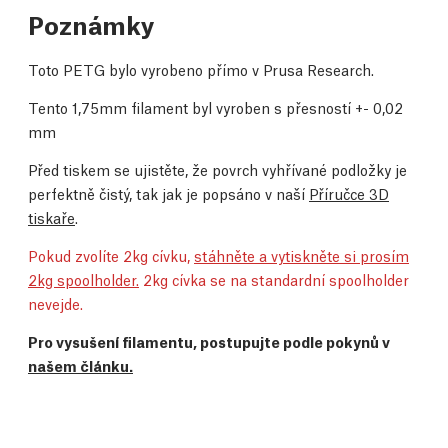
Poznámky
Toto PETG bylo vyrobeno přímo v Prusa Research.
Tento 1,75mm filament byl vyroben s přesností +- 0,02
mm
Před tiskem se ujistěte, že povrch vyhřívané podložky je
perfektně čistý, tak jak je popsáno v naší
Příručce 3D
tiskaře
.
Pokud zvolíte 2kg cívku,
stáhněte a vytiskněte si prosím
2kg spoolholder.
2kg cívka se na standardní spoolholder
nevejde.
Pro vysušení filamentu, postupujte podle pokynů v
našem článku.