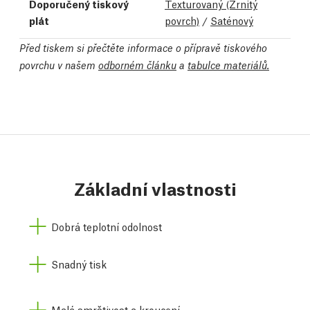
Doporučený tiskový
Texturovaný (Zrnitý
plát
povrch)
/
Saténový
Před tiskem si přečtěte informace o přípravě tiskového
povrchu v našem
odborném článku
a
tabulce materiálů.
Základní vlastnosti
Dobrá teplotní odolnost
Snadný tisk
Malá smrštivost a kroucení