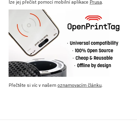
lze jej přečíst pomocí mobilní aplikace
Prusa
.
Přečtěte si víc v našem
oznamovacím článku
.