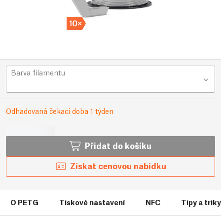
Barva filamentu
Odhadovaná čekací doba 1 týden
Přidat do košíku
Získat cenovou nabídku
O PETG
Tiskové nastavení
NFC
Tipy a trik