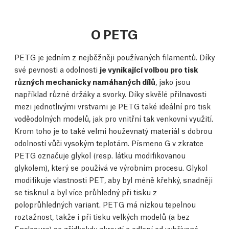
O PETG
PETG je jedním z nejběžněji používaných filamentů. Díky
své pevnosti a odolnosti
je vynikající volbou pro tisk
různých mechanicky namáhaných dílů
, jako jsou
například různé držáky a svorky. Díky skvělé přilnavosti
mezi jednotlivými vrstvami je PETG také ideální pro tisk
voděodolných modelů, jak pro vnitřní tak venkovní využití.
Krom toho je to také velmi houževnatý materiál s dobrou
odolností vůči vysokým teplotám. Písmeno G v zkratce
PETG označuje glykol (resp. látku modifikovanou
glykolem), který se používá ve výrobním procesu. Glykol
modifikuje vlastnosti PET, aby byl méně křehký, snadněji
se tisknul a byl více průhledný při tisku z
poloprůhledných variant. PETG má nízkou tepelnou
roztažnost, takže i při tisku velkých modelů (a bez
Enclosure) se zřídkakdy zkroutí a odlepí od vyhřívané