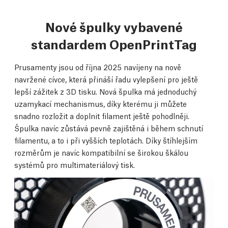
Nové špulky vybavené
standardem OpenPrintTag
Prusamenty jsou od října 2025 navíjeny na nově
navržené cívce, která přináší řadu vylepšení pro ještě
lepší zážitek z 3D tisku. Nová špulka má jednoduchý
uzamykací mechanismus, díky kterému ji můžete
snadno rozložit a doplnit filament ještě pohodlněji.
Špulka navíc zůstává pevně zajištěná i během schnutí
filamentu, a to i při vyšších teplotách. Díky štíhlejším
rozměrům je navíc kompatibilní se širokou škálou
systémů pro multimateriálový tisk.