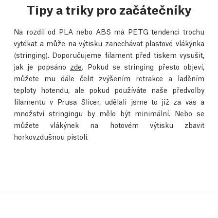
Tipy a triky pro začátečníky
Na rozdíl od PLA nebo ABS má PETG tendenci trochu
vytékat a může na výtisku zanechávat plastové vlákýnka
(stringing). Doporučujeme filament před tiskem vysušit,
jak je popsáno
zde
. Pokud se stringing přesto objeví,
můžete mu dále čelit zvýšením retrakce a laděním
teploty hotendu, ale pokud používáte naše předvolby
filamentu v Prusa Slicer, udělali jsme to již za vás a
množství stringingu by mělo být minimální. Nebo se
můžete vlákýnek na hotovém výtisku zbavit
horkovzdušnou pistolí.