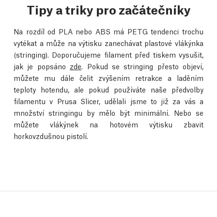
Tipy a triky pro začátečníky
Na rozdíl od PLA nebo ABS má PETG tendenci trochu
vytékat a může na výtisku zanechávat plastové vlákýnka
(stringing). Doporučujeme filament před tiskem vysušit,
jak je popsáno
zde
. Pokud se stringing přesto objeví,
můžete mu dále čelit zvýšením retrakce a laděním
teploty hotendu, ale pokud používáte naše předvolby
filamentu v Prusa Slicer, udělali jsme to již za vás a
množství stringingu by mělo být minimální. Nebo se
můžete vlákýnek na hotovém výtisku zbavit
horkovzdušnou pistolí.