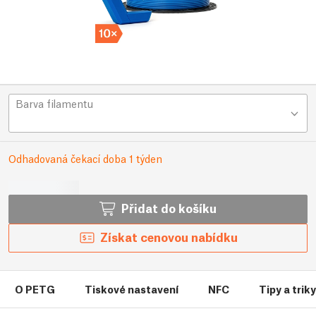
Barva filamentu
Odhadovaná čekací doba 1 týden
Přidat do košíku
Získat cenovou nabídku
O PETG
Tiskové nastavení
NFC
Tipy a trik