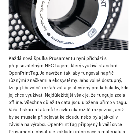
Každá nová špulka Prusamentu nyní přichází s
přepisovatelným NFC tagem, který využívá standard
OpenPrintTag
. Je navržen tak, aby fungoval napříč
různými značkami a ekosystémy. Jeho volně dostupný,
lze jej libovolně rozšiřovat a je otevřený pro kohokoliv, kdo
jej chce využívat. Nejdůležitější však je, že funguje zcela
offline. Všechna důležitá data jsou uložena přímo v tagu.
Vaše tiskárna tak může cívku okamžitě rozpoznat, aniž
by se musela připojovat ke cloudu nebo byla jakkoliv
závislá na výrobci. OpenPrintTag připojený k vaší cívce
Prusamentu obsahuje základní informace o materiálu a