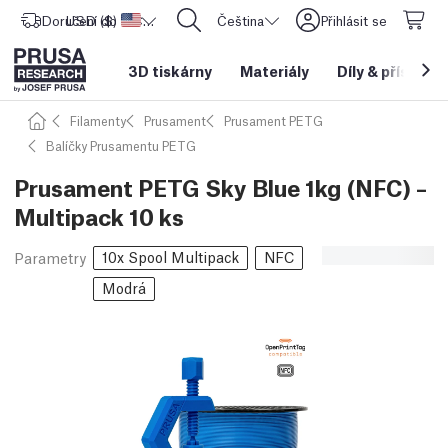
Doručení do
USD ($)
Spojené státy americké
CORE One L: Nyní skladem!
Čeština
Přihlásit se
3D tiskárny
Materiály
Díly
&
příslušen
Filamenty
Prusament
Prusament PETG
Balíčky Prusamentu PETG
Prusament PETG Sky Blue 1kg (NFC) –
Multipack 10 ks
10x Spool Multipack
NFC
Parametry
Modrá