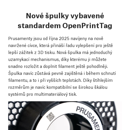
Nové špulky vybavené
standardem OpenPrintTag
Prusamenty jsou od října 2025 navíjeny na nově
navržené cívce, která přináší řadu vylepšení pro ještě
lepší zážitek z 3D tisku. Nová špulka má jednoduchý
uzamykací mechanismus, díky kterému ji můžete
snadno rozložit a doplnit filament ještě pohodlněji.
Špulka navíc zůstává pevně zajištěná i během schnutí
filamentu, a to i při vyšších teplotách. Díky štíhlejším
rozměrům je navíc kompatibilní se širokou škálou
systémů pro multimateriálový tisk.