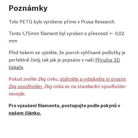
Poznámky
Toto PETG bylo vyrobeno přímo v Prusa Research.
Tento 1,75mm filament byl vyroben s přesností +- 0,02
mm
Před tiskem se ujistěte, že povrch vyhřívané podložky je
perfektně čistý, tak jak je popsáno v naší
Příručce 3D
tiskaře
.
Pokud zvolíte 2kg cívku,
stáhněte a vytiskněte si prosím
2kg spoolholder.
2kg cívka se na standardní spoolholder
nevejde.
Pro vysušení filamentu, postupujte podle pokynů v
našem článku.