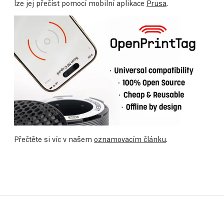
lze jej přečíst pomocí mobilní aplikace
Prusa
.
Přečtěte si víc v našem
oznamovacím článku
.