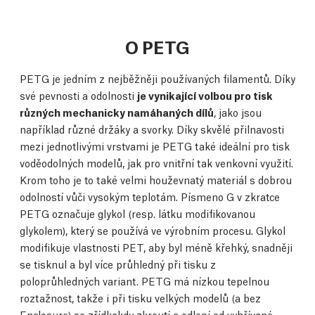
O PETG
PETG je jedním z nejběžněji používaných filamentů. Díky
své pevnosti a odolnosti
je vynikající volbou pro tisk
různých mechanicky namáhaných dílů
, jako jsou
například různé držáky a svorky. Díky skvělé přilnavosti
mezi jednotlivými vrstvami je PETG také ideální pro tisk
voděodolných modelů, jak pro vnitřní tak venkovní využití.
Krom toho je to také velmi houževnatý materiál s dobrou
odolností vůči vysokým teplotám. Písmeno G v zkratce
PETG označuje glykol (resp. látku modifikovanou
glykolem), který se používá ve výrobním procesu. Glykol
modifikuje vlastnosti PET, aby byl méně křehký, snadněji
se tisknul a byl více průhledný při tisku z
poloprůhledných variant. PETG má nízkou tepelnou
roztažnost, takže i při tisku velkých modelů (a bez
Enclosure) se zřídkakdy zkroutí a odlepí od vyhřívané