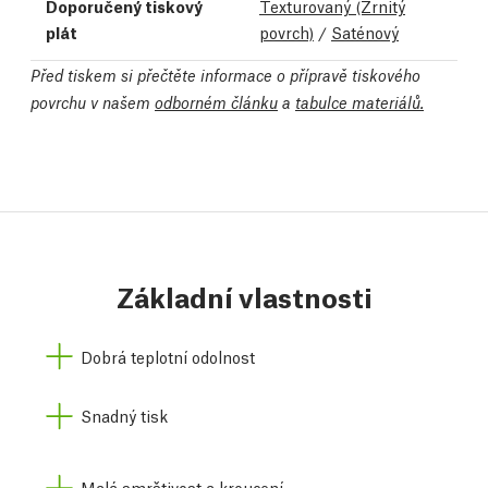
Doporučený tiskový
Texturovaný (Zrnitý
plát
povrch)
/
Saténový
Před tiskem si přečtěte informace o přípravě tiskového
povrchu v našem
odborném článku
a
tabulce materiálů.
Základní vlastnosti
Dobrá teplotní odolnost
Snadný tisk
Malá smrštivost a kroucení