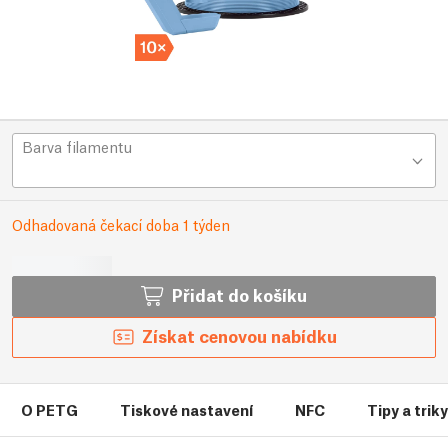
Barva filamentu
Odhadovaná čekací doba 1 týden
Přidat do košíku
Získat cenovou nabídku
O PETG
Tiskové nastavení
NFC
Tipy a trik