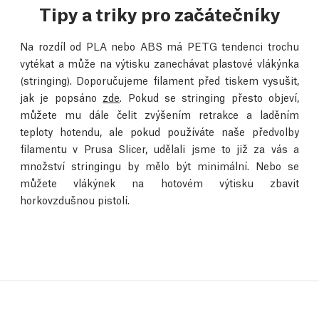
Tipy a triky pro začátečníky
Na rozdíl od PLA nebo ABS má PETG tendenci trochu
vytékat a může na výtisku zanechávat plastové vlákýnka
(stringing). Doporučujeme filament před tiskem vysušit,
jak je popsáno
zde
. Pokud se stringing přesto objeví,
můžete mu dále čelit zvýšením retrakce a laděním
teploty hotendu, ale pokud používáte naše předvolby
filamentu v Prusa Slicer, udělali jsme to již za vás a
množství stringingu by mělo být minimální. Nebo se
můžete vlákýnek na hotovém výtisku zbavit
horkovzdušnou pistolí.