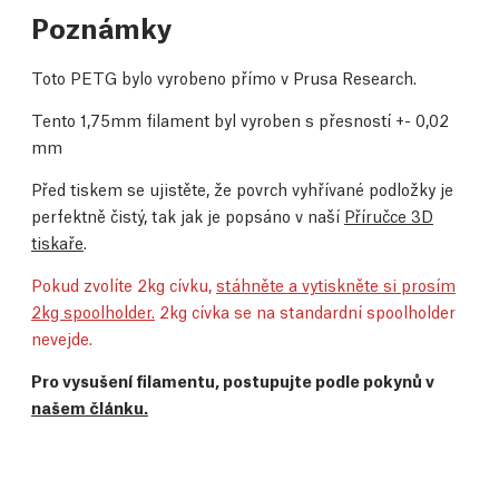
Poznámky
Toto PETG bylo vyrobeno přímo v Prusa Research.
Tento 1,75mm filament byl vyroben s přesností +- 0,02
mm
Před tiskem se ujistěte, že povrch vyhřívané podložky je
perfektně čistý, tak jak je popsáno v naší
Příručce 3D
tiskaře
.
Pokud zvolíte 2kg cívku,
stáhněte a vytiskněte si prosím
2kg spoolholder.
2kg cívka se na standardní spoolholder
nevejde.
Pro vysušení filamentu, postupujte podle pokynů v
našem článku.