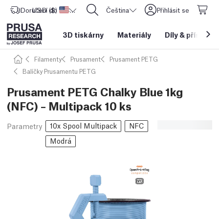
Doručení do
USD ($)
Spojené státy americké
CORE One L: Nyní skladem!
Čeština
Přihlásit se
3D tiskárny
Materiály
Díly
&
příslušen
Filamenty
Prusament
Prusament PETG
Balíčky Prusamentu PETG
Prusament PETG Chalky Blue 1kg
(NFC) – Multipack 10 ks
10x Spool Multipack
NFC
Parametry
Modrá