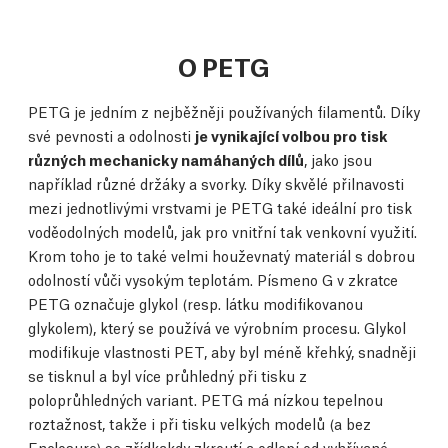
O PETG
PETG je jedním z nejběžněji používaných filamentů. Díky
své pevnosti a odolnosti
je vynikající volbou pro tisk
různých mechanicky namáhaných dílů
, jako jsou
například různé držáky a svorky. Díky skvělé přilnavosti
mezi jednotlivými vrstvami je PETG také ideální pro tisk
voděodolných modelů, jak pro vnitřní tak venkovní využití.
Krom toho je to také velmi houževnatý materiál s dobrou
odolností vůči vysokým teplotám. Písmeno G v zkratce
PETG označuje glykol (resp. látku modifikovanou
glykolem), který se používá ve výrobním procesu. Glykol
modifikuje vlastnosti PET, aby byl méně křehký, snadněji
se tisknul a byl více průhledný při tisku z
poloprůhledných variant. PETG má nízkou tepelnou
roztažnost, takže i při tisku velkých modelů (a bez
Enclosure) se zřídkakdy zkroutí a odlepí od vyhřívané