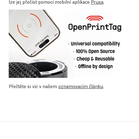
lze jej přečíst pomocí mobilní aplikace
Prusa
.
Přečtěte si víc v našem
oznamovacím článku
.