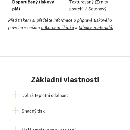
Doporučený tiskový
Texturovaný (Zrnitý
plát
povrch)
/
Saténový
Před tiskem si přečtěte informace o přípravě tiskového
povrchu v našem
odborném článku
a
tabulce materiálů.
Základní vlastnosti
Dobrá teplotní odolnost
Snadný tisk
Malá smrštivost a kroucení