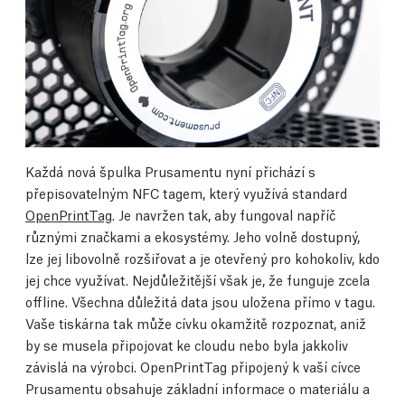
Každá nová špulka Prusamentu nyní přichází s
přepisovatelným NFC tagem, který využívá standard
OpenPrintTag
. Je navržen tak, aby fungoval napříč
různými značkami a ekosystémy. Jeho volně dostupný,
lze jej libovolně rozšiřovat a je otevřený pro kohokoliv, kdo
jej chce využívat. Nejdůležitější však je, že funguje zcela
offline. Všechna důležitá data jsou uložena přímo v tagu.
Vaše tiskárna tak může cívku okamžitě rozpoznat, aniž
by se musela připojovat ke cloudu nebo byla jakkoliv
závislá na výrobci. OpenPrintTag připojený k vaší cívce
Prusamentu obsahuje základní informace o materiálu a