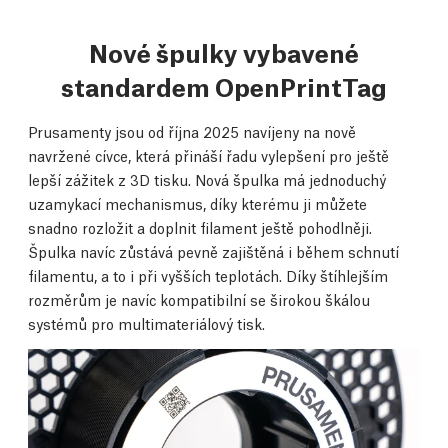
Nové špulky vybavené
standardem OpenPrintTag
Prusamenty jsou od října 2025 navíjeny na nově
navržené cívce, která přináší řadu vylepšení pro ještě
lepší zážitek z 3D tisku. Nová špulka má jednoduchý
uzamykací mechanismus, díky kterému ji můžete
snadno rozložit a doplnit filament ještě pohodlněji.
Špulka navíc zůstává pevně zajištěná i během schnutí
filamentu, a to i při vyšších teplotách. Díky štíhlejším
rozměrům je navíc kompatibilní se širokou škálou
systémů pro multimateriálový tisk.