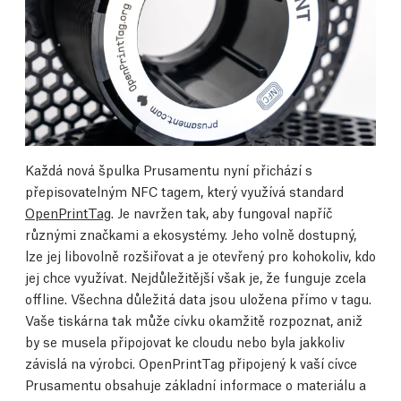
Každá nová špulka Prusamentu nyní přichází s
přepisovatelným NFC tagem, který využívá standard
OpenPrintTag
. Je navržen tak, aby fungoval napříč
různými značkami a ekosystémy. Jeho volně dostupný,
lze jej libovolně rozšiřovat a je otevřený pro kohokoliv, kdo
jej chce využívat. Nejdůležitější však je, že funguje zcela
offline. Všechna důležitá data jsou uložena přímo v tagu.
Vaše tiskárna tak může cívku okamžitě rozpoznat, aniž
by se musela připojovat ke cloudu nebo byla jakkoliv
závislá na výrobci. OpenPrintTag připojený k vaší cívce
Prusamentu obsahuje základní informace o materiálu a