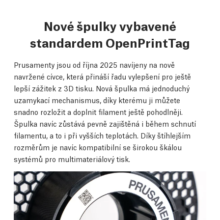
Nové špulky vybavené
standardem OpenPrintTag
Prusamenty jsou od října 2025 navíjeny na nově
navržené cívce, která přináší řadu vylepšení pro ještě
lepší zážitek z 3D tisku. Nová špulka má jednoduchý
uzamykací mechanismus, díky kterému ji můžete
snadno rozložit a doplnit filament ještě pohodlněji.
Špulka navíc zůstává pevně zajištěná i během schnutí
filamentu, a to i při vyšších teplotách. Díky štíhlejším
rozměrům je navíc kompatibilní se širokou škálou
systémů pro multimateriálový tisk.