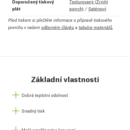
Doporučený tiskový
Texturovaný (Zrnitý
plát
povrch)
/
Saténový
Před tiskem si přečtěte informace o přípravě tiskového
povrchu v našem
odborném článku
a
tabulce materiálů.
Základní vlastnosti
Dobrá teplotní odolnost
Snadný tisk
Malá smrštivost a kroucení