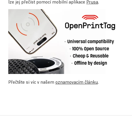
lze jej přečíst pomocí mobilní aplikace
Prusa
.
Přečtěte si víc v našem
oznamovacím článku
.