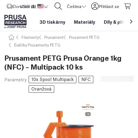
Doručení do
USD ($)
Spojené státy americké
CORE One L: Nyní skladem!
Čeština
Přihlásit se
3D tiskárny
Materiály
Díly
&
příslušen
Filamenty
Prusament
Prusament PETG
Balíčky Prusamentu PETG
Prusament PETG Prusa Orange 1kg
(NFC) – Multipack 10 ks
10x Spool Multipack
NFC
Parametry
Oranžová