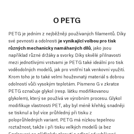
O PETG
PETG je jedním z nejběžněji používaných filamentů. Díky
své pevnosti a odolnosti
je vynikající volbou pro tisk
různých mechanicky namáhaných dílů
, jako jsou
například různé držáky a svorky. Díky skvělé přilnavosti
mezi jednotlivými vrstvami je PETG také ideální pro tisk
voděodolných modelů, jak pro vnitřní tak venkovní využití.
Krom toho je to také velmi houževnatý materiál s dobrou
odolností vůči vysokým teplotám. Písmeno G v zkratce
PETG označuje glykol (resp. látku modifikovanou
glykolem), který se používá ve výrobním procesu. Glykol
modifikuje vlastnosti PET, aby byl méně křehký, snadněji
se tisknul a byl více průhledný při tisku z
poloprůhledných variant. PETG má nízkou tepelnou
roztažnost, takže i při tisku velkých modelů (a bez
Enclosure) se zřídkakdy zkroutí a odlepí od vyhřívané