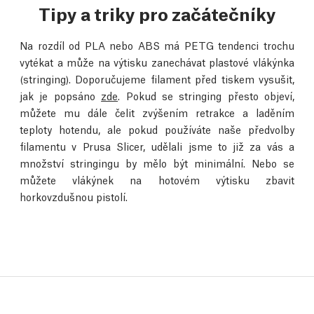
Tipy a triky pro začátečníky
Na rozdíl od PLA nebo ABS má PETG tendenci trochu
vytékat a může na výtisku zanechávat plastové vlákýnka
(stringing). Doporučujeme filament před tiskem vysušit,
jak je popsáno
zde
. Pokud se stringing přesto objeví,
můžete mu dále čelit zvýšením retrakce a laděním
teploty hotendu, ale pokud používáte naše předvolby
filamentu v Prusa Slicer, udělali jsme to již za vás a
množství stringingu by mělo být minimální. Nebo se
můžete vlákýnek na hotovém výtisku zbavit
horkovzdušnou pistolí.