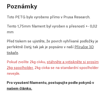
Poznámky
Toto PETG bylo vyrobeno přímo v Prusa Research.
Tento 1,75mm filament byl vyroben s přesností +- 0,02
mm
Před tiskem se ujistěte, že povrch vyhřívané podložky je
perfektně čistý, tak jak je popsáno v naší
Příručce 3D
tiskaře
.
Pokud zvolíte 2kg cívku,
stáhněte a vytiskněte si prosím
2kg spoolholder.
2kg cívka se na standardní spoolholder
nevejde.
Pro vysušení filamentu, postupujte podle pokynů v
našem článku.