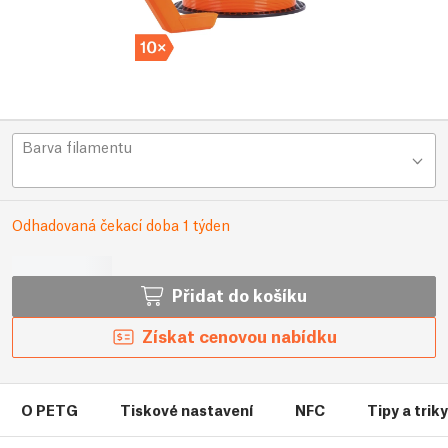
Barva filamentu
Odhadovaná čekací doba 1 týden
Přidat do košíku
Získat cenovou nabídku
O PETG
Tiskové nastavení
NFC
Tipy a trik