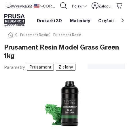
Wysyłka do
USD ($)
Stany Zjednoczone
CORE One L: Już w sprzedaży!
Polski
Zaloguj
Drukarki 3D
Materiały
Części i akces
Prusament Resin
Prusament Resin
Prusament Resin Model Grass Green
1kg
Prusament
Zielony
Parametry