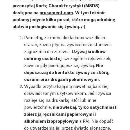
przeczytaj Kartę Charakterystyki (MSDS)
dostępną na
prusament.com
. W tym tekście
podamy jedynie kilka porad, które mogą odrobinę
ułatwić posługiwanie się żywicą. ;-)
Pamiętaj, że mimo dokładania wszelkich
starań, każda płynna żywica może stanowić
zagrożenia dla zdrowia.
Używaj środków
ochrony osobistej
, szczególnie rękawiczek,
zawsze gdy posługujesz się żywicą.
Nie
dopuszczaj do kontaktu żywicy ze skórą,
oczami oraz drogami pokarmowymi.
Wypadki przytrafiają się nawet najbardziej
doświadczonym użytkownikom. Jeśli żywica
rozleje się na drukarkę, stół lub inne
powierzchnie,
nie zwlekaj, tylko natychmiast
zbierz ją ręcznikami papierowymi i
alkoholem izopropylowym
(IPA). Nie dopuść
do utwardzenia jej przez światło słoneczne.