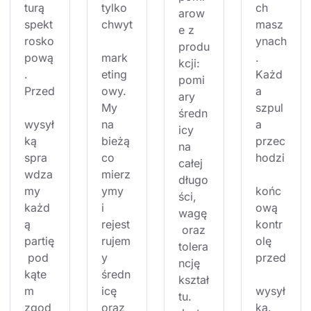
turą 
tylko 
ch 
arow
spekt
chwyt
masz
e z 
rosko
ynach
produ
pową
mark
. 
kcji: 
. 
eting
Każd
pomi
Przed
owy. 
a 
ary 
My 
szpul
średn
wysył
na 
a 
icy 
ką 
bieżą
przec
na 
spra
co 
hodzi
całej 
wdza
mierz
długo
my 
ymy 
końc
ści, 
każd
i 
ową 
wagę
ą 
rejest
kontr
 oraz 
partię
rujem
olę 
tolera
 pod 
y 
przed
ncję 
kąte
średn
kształ
m 
icę 
wysył
tu. 
zgod
oraz 
ką. 