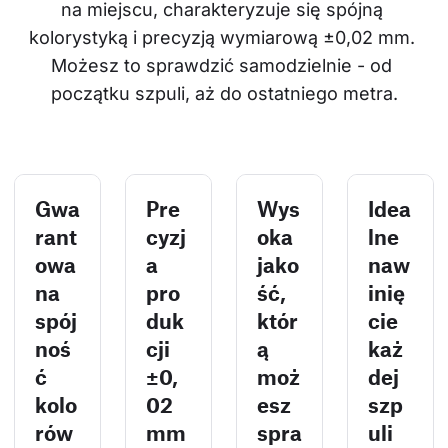
na miejscu, charakteryzuje się spójną 
kolorystyką i precyzją wymiarową ±0,02 mm. 
Możesz to sprawdzić samodzielnie - od 
początku szpuli, aż do ostatniego metra.
Gwa
Pre
Wys
Idea
rant
cyzj
oka
lne
owa
a
jako
naw
na
pro
ść,
inię
spój
duk
któr
cie
noś
cji
ą
każ
ć
±0,
moż
dej
kolo
02
esz
szp
rów
mm
spra
uli