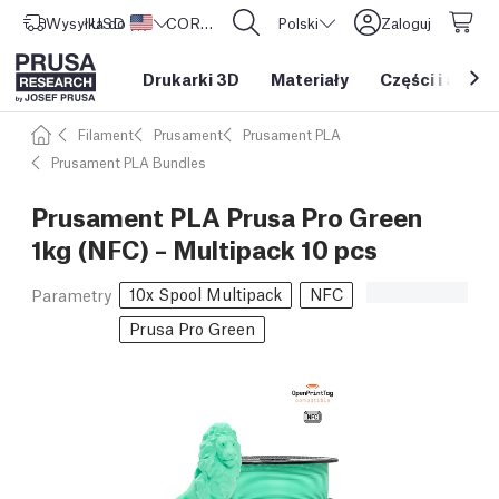
Wysyłka do
USD ($)
Stany Zjednoczone
CORE One L: Już w sprzedaży!
Polski
Zaloguj
Drukarki 3D
Materiały
Części i akces
Filament
Prusament
Prusament PLA
Prusament PLA Bundles
Prusament PLA Prusa Pro Green
1kg (NFC) – Multipack 10 pcs
10x Spool Multipack
NFC
Parametry
Prusa Pro Green