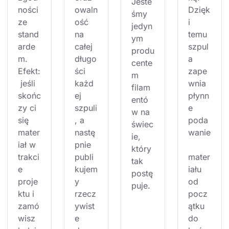
Jeste
ności 
owaln
Dzięk
śmy 
ze 
ość 
i 
jedyn
stand
na 
temu 
ym 
arde
całej 
szpul
produ
m. 
długo
a 
cente
Efekt:
ści 
zape
m 
 jeśli 
każd
wnia 
filam
skońc
ej 
płynn
entó
zy ci 
szpuli
e 
w na 
się 
, a 
poda
świec
mater
nastę
wanie
ie, 
iał w 
pnie 
który 
trakci
publi
mater
tak 
e 
kujem
iału 
postę
proje
y 
od 
puje.
ktu i 
rzecz
pocz
zamó
ywist
ątku 
wisz 
e 
do 