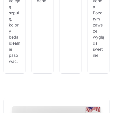
kolejn
dane.
końc
ą 
a. 
szpul
Poza 
ę, 
tym 
kolor
zaws
y 
ze 
będą 
wyglą
idealn
da 
ie 
świet
paso
nie.
wać.