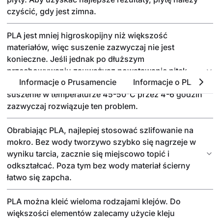
czyścić, gdy jest zimna.
PLA jest mniej higroskopijny niż większość
materiałów, więc suszenie zazwyczaj nie jest
konieczne. Jeśli jednak po dłuższym
przechowywaniu zauważysz powstawanie nitek,
Informacje o Prusamencie
Informacje o PLA
P
pęcherzyków lub chropowatość powierzchni,
suszenie w temperaturze 45-50°C przez 4-6 godzin
zazwyczaj rozwiązuje ten problem.
Obrabiając PLA, najlepiej stosować szlifowanie na
mokro. Bez wody tworzywo szybko się nagrzeje w
wyniku tarcia, zacznie się miejscowo topić i
odkształcać. Poza tym bez wody materiał ścierny
łatwo się zapcha.
PLA można kleić wieloma rodzajami klejów. Do
większości elementów zalecamy użycie kleju