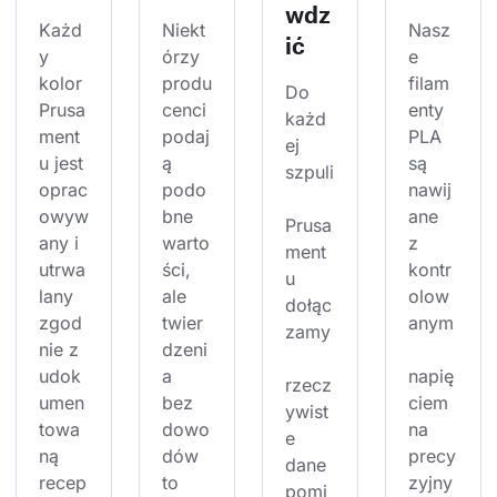
wdz
Każd
Niekt
Nasz
ić
y 
órzy 
e 
kolor 
produ
filam
Do 
Prusa
cenci 
enty 
każd
ment
podaj
PLA 
ej 
u jest 
ą 
są 
szpuli
oprac
podo
nawij
owyw
bne 
ane 
Prusa
any i 
warto
z 
ment
utrwa
ści, 
kontr
u 
lany 
ale 
olow
dołąc
zgod
twier
anym
zamy
nie z 
dzeni
udok
a 
napię
rzecz
umen
bez 
ciem 
ywist
towa
dowo
na 
e 
ną 
dów 
precy
dane 
recep
to 
zyjny
pomi