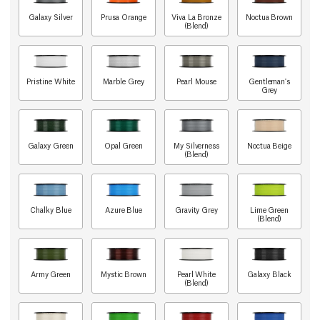
Galaxy Silver
Prusa Orange
Viva La Bronze
Noctua Brown
(Blend)
Pristine White
Marble Grey
Pearl Mouse
Gentleman's
Grey
Galaxy Green
Opal Green
My Silverness
Noctua Beige
(Blend)
Chalky Blue
Azure Blue
Gravity Grey
Lime Green
(Blend)
Army Green
Mystic Brown
Pearl White
Galaxy Black
(Blend)