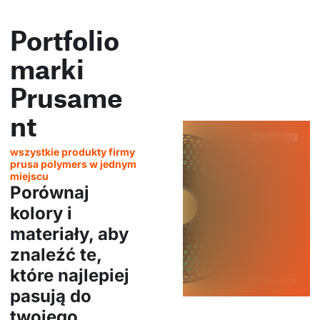
Portfolio
marki
Prusame
nt
wszystkie produkty firmy
prusa polymers w jednym
miejscu
Porównaj
kolory i
materiały, aby
znaleźć te,
które najlepiej
pasują do
twojego