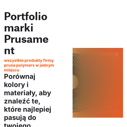
Portfolio
marki
Prusame
nt
wszystkie produkty firmy
prusa polymers w jednym
miejscu
Porównaj
kolory i
materiały, aby
znaleźć te,
które najlepiej
pasują do
twojego