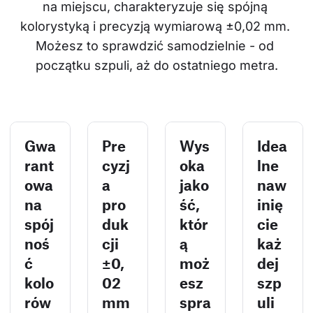
na miejscu, charakteryzuje się spójną 
kolorystyką i precyzją wymiarową ±0,02 mm. 
Możesz to sprawdzić samodzielnie - od 
początku szpuli, aż do ostatniego metra.
Gwa
Pre
Wys
Idea
rant
cyzj
oka
lne
owa
a
jako
naw
na
pro
ść,
inię
spój
duk
któr
cie
noś
cji
ą
każ
ć
±0,
moż
dej
kolo
02
esz
szp
rów
mm
spra
uli