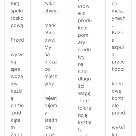
turą 
tylko 
ch 
arow
spekt
chwyt
masz
e z 
rosko
ynach
produ
pową
mark
. 
kcji: 
. 
eting
Każd
pomi
Przed
owy. 
a 
ary 
My 
szpul
średn
wysył
na 
a 
icy 
ką 
bieżą
przec
na 
spra
co 
hodzi
całej 
wdza
mierz
długo
my 
ymy 
końc
ści, 
każd
i 
ową 
wagę
ą 
rejest
kontr
 oraz 
partię
rujem
olę 
tolera
 pod 
y 
przed
ncję 
kąte
średn
kształ
m 
icę 
wysył
tu. 
zgod
oraz 
ką. 