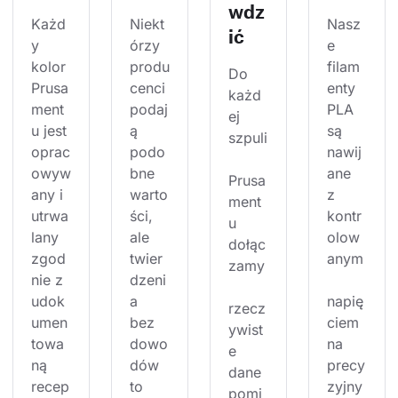
wdz
Każd
Niekt
Nasz
ić
y 
órzy 
e 
kolor 
produ
filam
Do 
Prusa
cenci 
enty 
każd
ment
podaj
PLA 
ej 
u jest 
ą 
są 
szpuli
oprac
podo
nawij
owyw
bne 
ane 
Prusa
any i 
warto
z 
ment
utrwa
ści, 
kontr
u 
lany 
ale 
olow
dołąc
zgod
twier
anym
zamy
nie z 
dzeni
udok
a 
napię
rzecz
umen
bez 
ciem 
ywist
towa
dowo
na 
e 
ną 
dów 
precy
dane 
recep
to 
zyjny
pomi