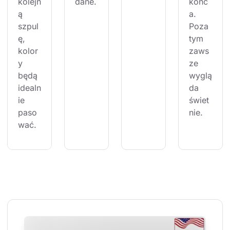
kolejn
dane.
końc
ą 
a. 
szpul
Poza 
ę, 
tym 
kolor
zaws
y 
ze 
będą 
wyglą
idealn
da 
ie 
świet
paso
nie.
wać.