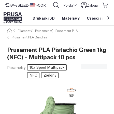
Wysyłka do
USD ($)
Stany Zjednoczone
CORE One L: Już w sprzedaży!
Polski
Zaloguj
Drukarki 3D
Materiały
Części i akces
Filament
Prusament
Prusament PLA
Prusament PLA Bundles
Prusament PLA Pistachio Green 1kg
(NFC) – Multipack 10 pcs
10x Spool Multipack
Parametry
NFC
Zielony