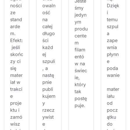
Jeste
ności 
owaln
Dzięk
śmy 
ze 
ość 
i 
jedyn
stand
na 
temu 
ym 
arde
całej 
szpul
produ
m. 
długo
a 
cente
Efekt:
ści 
zape
m 
 jeśli 
każd
wnia 
filam
skońc
ej 
płynn
entó
zy ci 
szpuli
e 
w na 
się 
, a 
poda
świec
mater
nastę
wanie
ie, 
iał w 
pnie 
który 
trakci
publi
mater
tak 
e 
kujem
iału 
postę
proje
y 
od 
puje.
ktu i 
rzecz
pocz
zamó
ywist
ątku 
wisz 
e 
do 