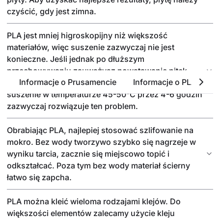
czyścić, gdy jest zimna.
PLA jest mniej higroskopijny niż większość
materiałów, więc suszenie zazwyczaj nie jest
konieczne. Jeśli jednak po dłuższym
przechowywaniu zauważysz powstawanie nitek,
Informacje o Prusamencie
Informacje o PLA
P
pęcherzyków lub chropowatość powierzchni,
suszenie w temperaturze 45-50°C przez 4-6 godzin
zazwyczaj rozwiązuje ten problem.
Obrabiając PLA, najlepiej stosować szlifowanie na
mokro. Bez wody tworzywo szybko się nagrzeje w
wyniku tarcia, zacznie się miejscowo topić i
odkształcać. Poza tym bez wody materiał ścierny
łatwo się zapcha.
PLA można kleić wieloma rodzajami klejów. Do
większości elementów zalecamy użycie kleju