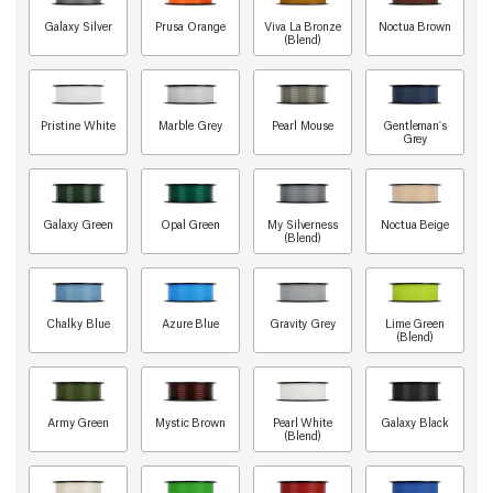
Galaxy Silver
Prusa Orange
Viva La Bronze
Noctua Brown
(Blend)
Pristine White
Marble Grey
Pearl Mouse
Gentleman's
Grey
Galaxy Green
Opal Green
My Silverness
Noctua Beige
(Blend)
Chalky Blue
Azure Blue
Gravity Grey
Lime Green
(Blend)
Army Green
Mystic Brown
Pearl White
Galaxy Black
(Blend)