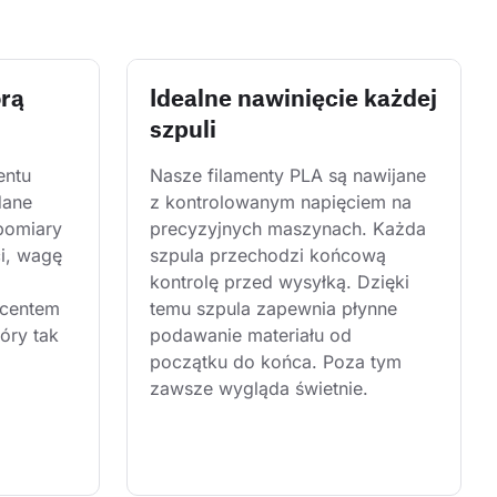
órą
Idealne nawinięcie każdej
szpuli
entu 
Nasze filamenty PLA są nawijane 
dane 
z kontrolowanym napięciem na 
pomiary 
precyzyjnych maszynach. Każda 
i, wagę 
szpula przechodzi końcową 
kontrolę przed wysyłką. Dzięki 
centem 
temu szpula zapewnia płynne 
óry tak 
podawanie materiału od 
początku do końca. Poza tym 
zawsze wygląda świetnie.