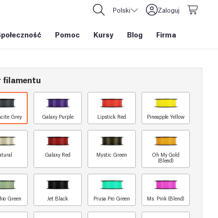
Polski
Zaloguj
Społeczność
Pomoc
Kursy
Blog
Firma
 filamentu
acite Grey
Galaxy Purple
Lipstick Red
Pineapple Yellow
atural
Galaxy Red
Mystic Green
Oh My Gold
(Blend)
chio Green
Jet Black
Prusa Pro Green
Ms. Pink (Blend)