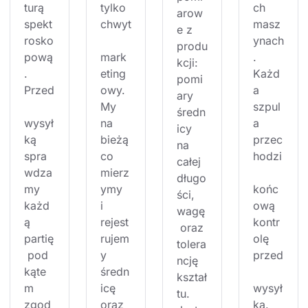
turą 
tylko 
ch 
arow
spekt
chwyt
masz
e z 
rosko
ynach
produ
pową
mark
. 
kcji: 
. 
eting
Każd
pomi
Przed
owy. 
a 
ary 
My 
szpul
średn
wysył
na 
a 
icy 
ką 
bieżą
przec
na 
spra
co 
hodzi
całej 
wdza
mierz
długo
my 
ymy 
końc
ści, 
każd
i 
ową 
wagę
ą 
rejest
kontr
 oraz 
partię
rujem
olę 
tolera
 pod 
y 
przed
ncję 
kąte
średn
kształ
m 
icę 
wysył
tu. 
zgod
oraz 
ką. 