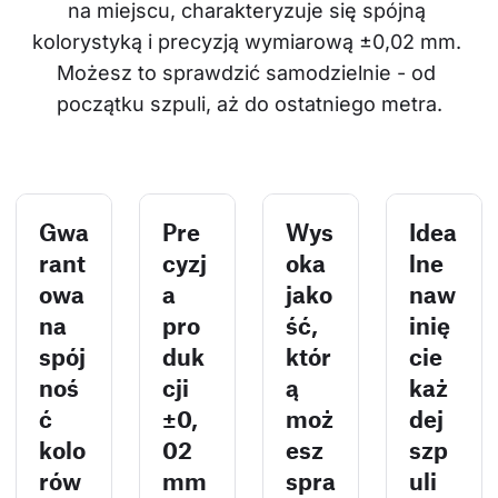
na miejscu, charakteryzuje się spójną 
kolorystyką i precyzją wymiarową ±0,02 mm. 
Możesz to sprawdzić samodzielnie - od 
początku szpuli, aż do ostatniego metra.
Gwa
Pre
Wys
Idea
rant
cyzj
oka
lne
owa
a
jako
naw
na
pro
ść,
inię
spój
duk
któr
cie
noś
cji
ą
każ
ć
±0,
moż
dej
kolo
02
esz
szp
rów
mm
spra
uli