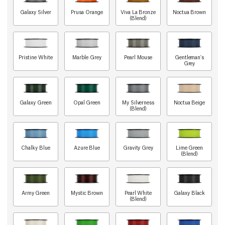
Galaxy Silver
Prusa Orange
Viva La Bronze
Noctua Brown
(Blend)
Pristine White
Marble Grey
Pearl Mouse
Gentleman's
Grey
Galaxy Green
Opal Green
My Silverness
Noctua Beige
(Blend)
Chalky Blue
Azure Blue
Gravity Grey
Lime Green
(Blend)
Army Green
Mystic Brown
Pearl White
Galaxy Black
(Blend)