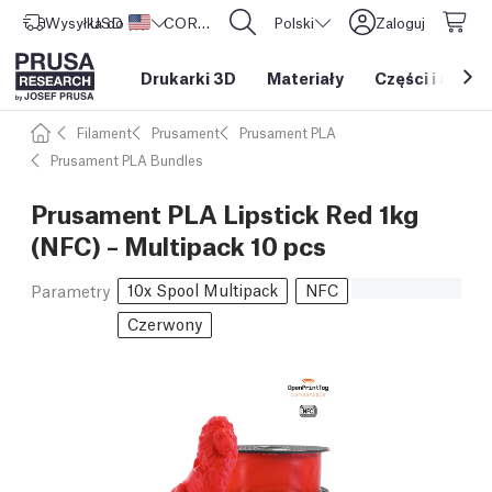
Wysyłka do
USD ($)
Stany Zjednoczone
CORE One L: Już w sprzedaży!
Polski
Zaloguj
Drukarki 3D
Materiały
Części i akces
Filament
Prusament
Prusament PLA
Prusament PLA Bundles
Prusament PLA Lipstick Red 1kg
(NFC) – Multipack 10 pcs
10x Spool Multipack
NFC
Parametry
Czerwony