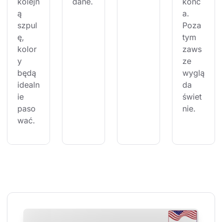
kolejn
dane.
końc
ą 
a. 
szpul
Poza 
ę, 
tym 
kolor
zaws
y 
ze 
będą 
wyglą
idealn
da 
ie 
świet
paso
nie.
wać.