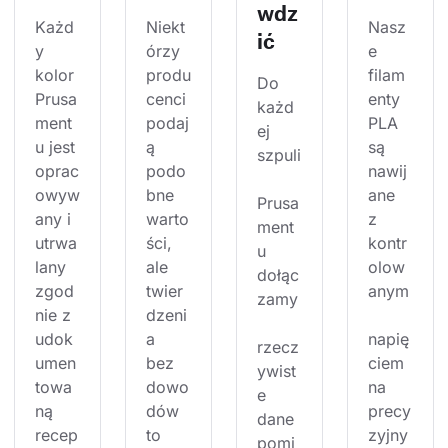
wdz
Każd
Niekt
Nasz
ić
y 
órzy 
e 
kolor 
produ
filam
Do 
Prusa
cenci 
enty 
każd
ment
podaj
PLA 
ej 
u jest 
ą 
są 
szpuli
oprac
podo
nawij
owyw
bne 
ane 
Prusa
any i 
warto
z 
ment
utrwa
ści, 
kontr
u 
lany 
ale 
olow
dołąc
zgod
twier
anym
zamy
nie z 
dzeni
udok
a 
napię
rzecz
umen
bez 
ciem 
ywist
towa
dowo
na 
e 
ną 
dów 
precy
dane 
recep
to 
zyjny
pomi