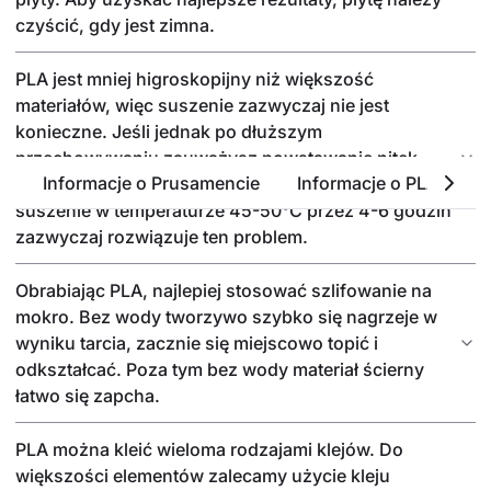
czyścić, gdy jest zimna.
PLA jest mniej higroskopijny niż większość
materiałów, więc suszenie zazwyczaj nie jest
konieczne. Jeśli jednak po dłuższym
przechowywaniu zauważysz powstawanie nitek,
Informacje o Prusamencie
Informacje o PLA
P
pęcherzyków lub chropowatość powierzchni,
suszenie w temperaturze 45-50°C przez 4-6 godzin
zazwyczaj rozwiązuje ten problem.
Obrabiając PLA, najlepiej stosować szlifowanie na
mokro. Bez wody tworzywo szybko się nagrzeje w
wyniku tarcia, zacznie się miejscowo topić i
odkształcać. Poza tym bez wody materiał ścierny
łatwo się zapcha.
PLA można kleić wieloma rodzajami klejów. Do
większości elementów zalecamy użycie kleju