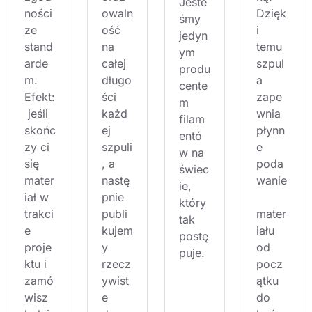
Jeste
ności 
owaln
Dzięk
śmy 
ze 
ość 
i 
jedyn
stand
na 
temu 
ym 
arde
całej 
szpul
produ
m. 
długo
a 
cente
Efekt:
ści 
zape
m 
 jeśli 
każd
wnia 
filam
skońc
ej 
płynn
entó
zy ci 
szpuli
e 
w na 
się 
, a 
poda
świec
mater
nastę
wanie
ie, 
iał w 
pnie 
który 
trakci
publi
mater
tak 
e 
kujem
iału 
postę
proje
y 
od 
puje.
ktu i 
rzecz
pocz
zamó
ywist
ątku 
wisz 
e 
do 