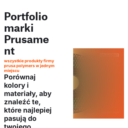
Portfolio
marki
Prusame
nt
wszystkie produkty firmy
prusa polymers w jednym
miejscu
Porównaj
kolory i
materiały, aby
znaleźć te,
które najlepiej
pasują do
twojego