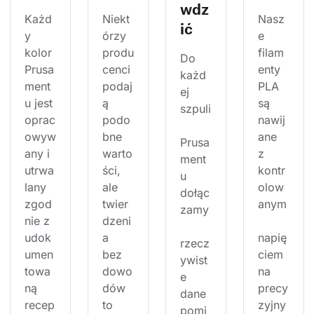
wdz
Każd
Niekt
Nasz
ić
y 
órzy 
e 
kolor 
produ
filam
Do 
Prusa
cenci 
enty 
każd
ment
podaj
PLA 
ej 
u jest 
ą 
są 
szpuli
oprac
podo
nawij
owyw
bne 
ane 
Prusa
any i 
warto
z 
ment
utrwa
ści, 
kontr
u 
lany 
ale 
olow
dołąc
zgod
twier
anym
zamy
nie z 
dzeni
udok
a 
napię
rzecz
umen
bez 
ciem 
ywist
towa
dowo
na 
e 
ną 
dów 
precy
dane 
recep
to 
zyjny
pomi