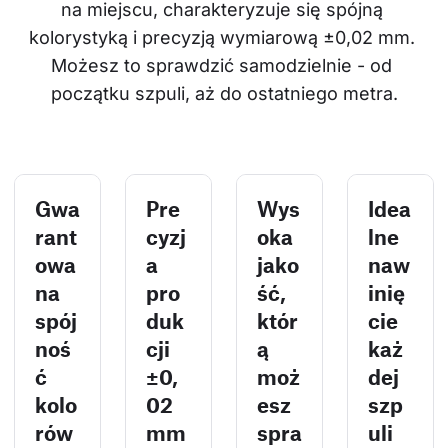
na miejscu, charakteryzuje się spójną 
kolorystyką i precyzją wymiarową ±0,02 mm. 
Możesz to sprawdzić samodzielnie - od 
początku szpuli, aż do ostatniego metra.
Gwa
Pre
Wys
Idea
rant
cyzj
oka
lne
owa
a
jako
naw
na
pro
ść,
inię
spój
duk
któr
cie
noś
cji
ą
każ
ć
±0,
moż
dej
kolo
02
esz
szp
rów
mm
spra
uli