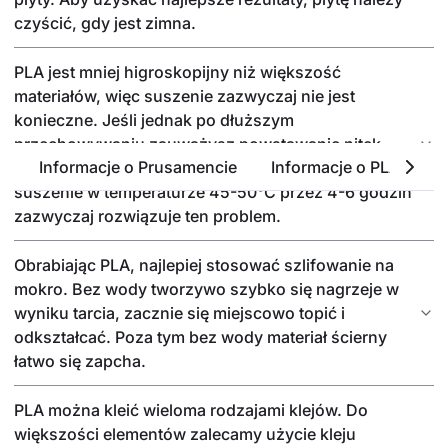
czyścić, gdy jest zimna.
PLA jest mniej higroskopijny niż większość
materiałów, więc suszenie zazwyczaj nie jest
konieczne. Jeśli jednak po dłuższym
przechowywaniu zauważysz powstawanie nitek,
Informacje o Prusamencie
Informacje o PLA
P
pęcherzyków lub chropowatość powierzchni,
suszenie w temperaturze 45-50°C przez 4-6 godzin
zazwyczaj rozwiązuje ten problem.
Obrabiając PLA, najlepiej stosować szlifowanie na
mokro. Bez wody tworzywo szybko się nagrzeje w
wyniku tarcia, zacznie się miejscowo topić i
odkształcać. Poza tym bez wody materiał ścierny
łatwo się zapcha.
PLA można kleić wieloma rodzajami klejów. Do
większości elementów zalecamy użycie kleju