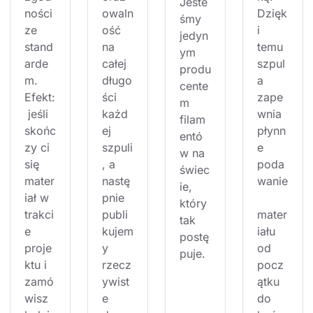
Jeste
ności 
owaln
Dzięk
śmy 
ze 
ość 
i 
jedyn
stand
na 
temu 
ym 
arde
całej 
szpul
produ
m. 
długo
a 
cente
Efekt:
ści 
zape
m 
 jeśli 
każd
wnia 
filam
skońc
ej 
płynn
entó
zy ci 
szpuli
e 
w na 
się 
, a 
poda
świec
mater
nastę
wanie
ie, 
iał w 
pnie 
który 
trakci
publi
mater
tak 
e 
kujem
iału 
postę
proje
y 
od 
puje.
ktu i 
rzecz
pocz
zamó
ywist
ątku 
wisz 
e 
do 