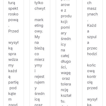
turą 
tylko 
ch 
arow
spekt
chwyt
masz
e z 
rosko
ynach
produ
pową
mark
. 
kcji: 
. 
eting
Każd
pomi
Przed
owy. 
a 
ary 
My 
szpul
średn
wysył
na 
a 
icy 
ką 
bieżą
przec
na 
spra
co 
hodzi
całej 
wdza
mierz
długo
my 
ymy 
końc
ści, 
każd
i 
ową 
wagę
ą 
rejest
kontr
 oraz 
partię
rujem
olę 
tolera
 pod 
y 
przed
ncję 
kąte
średn
kształ
m 
icę 
wysył
tu. 
zgod
oraz 
ką. 