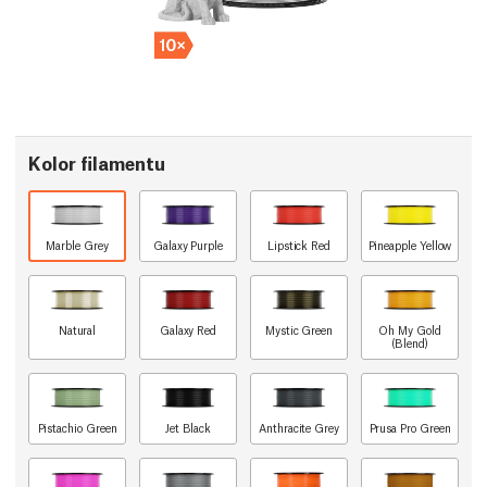
Kolor filamentu
Marble Grey
Galaxy Purple
Lipstick Red
Pineapple Yellow
Natural
Galaxy Red
Mystic Green
Oh My Gold
(Blend)
Pistachio Green
Jet Black
Anthracite Grey
Prusa Pro Green