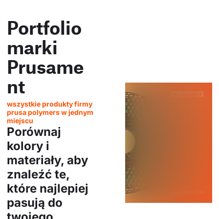
Portfolio
marki
Prusame
nt
wszystkie produkty firmy
prusa polymers w jednym
miejscu
Porównaj
kolory i
materiały, aby
znaleźć te,
które najlepiej
pasują do
twojego