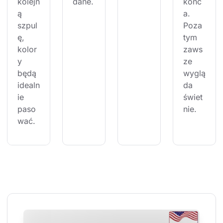
kolejn
dane.
końc
ą 
a. 
szpul
Poza 
ę, 
tym 
kolor
zaws
y 
ze 
będą 
wyglą
idealn
da 
ie 
świet
paso
nie.
wać.