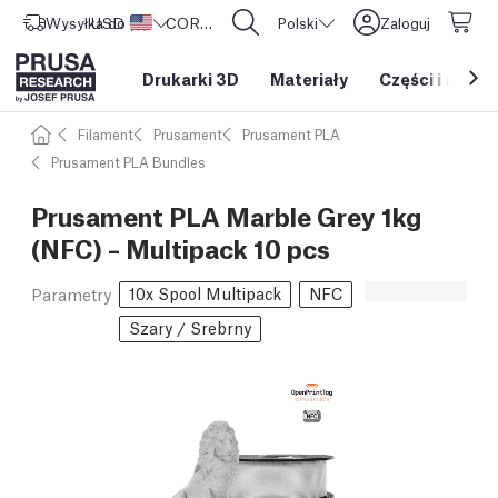
Wysyłka do
USD ($)
Stany Zjednoczone
CORE One L: Już w sprzedaży!
Polski
Zaloguj
Drukarki 3D
Materiały
Części i akces
Filament
Prusament
Prusament PLA
Prusament PLA Bundles
Prusament PLA Marble Grey 1kg
(NFC) – Multipack 10 pcs
10x Spool Multipack
NFC
Parametry
Szary / Srebrny