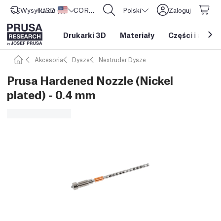
Wysyłka do
USD ($)
Stany Zjednoczone
CORE One L: Już w sprzedaży!
Polski
Zaloguj
Drukarki 3D
Materiały
Części i akces
Akcesoria
Dysze
Nextruder Dysze
Prusa Hardened Nozzle (Nickel
plated) - 0.4 mm