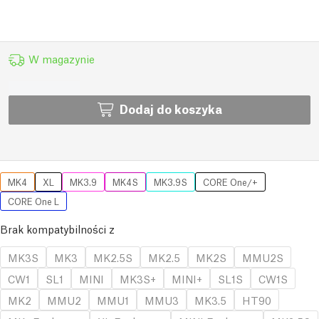
W magazynie
Dodaj do koszyka
MK4
XL
MK3.9
MK4S
MK3.9S
CORE One/+
CORE One L
Brak kompatybilności z
MK3S
MK3
MK2.5S
MK2.5
MK2S
MMU2S
CW1
SL1
MINI
MK3S+
MINI+
SL1S
CW1S
MK2
MMU2
MMU1
MMU3
MK3.5
HT90