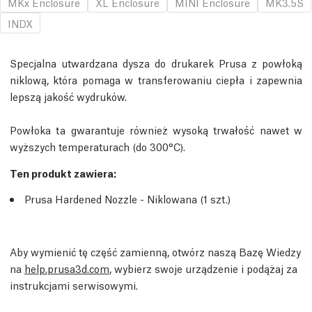
MKx Enclosure
XL Enclosure
MINI Enclosure
MK3.5S
INDX
Specjalna utwardzana dysza do drukarek Prusa z powłoką
niklową, która pomaga w transferowaniu ciepła i zapewnia
lepszą jakość wydruków.
Powłoka ta gwarantuje również wysoką trwałość nawet w
wyższych temperaturach (do 300°C).
Ten produkt zawiera:
Prusa Hardened Nozzle -
Niklowana
(1
szt.
)
Aby wymienić tę część zamienną, otwórz naszą Bazę Wiedzy
na
help.prusa3d.com
, wybierz swoje urządzenie i podążaj za
instrukcjami serwisowymi.