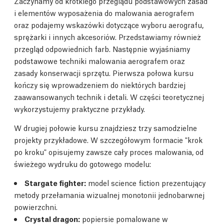
Zaczynamy od krótkiego przeglądu podstawowych zasad
i elementów wyposażenia do malowania aerografem
oraz podajemy wskazówki dotyczące wyboru aerografu,
sprężarki i innych akcesoriów. Przedstawiamy również
przegląd odpowiednich farb. Następnie wyjaśniamy
podstawowe techniki malowania aerografem oraz
zasady konserwacji sprzętu. Pierwsza połowa kursu
kończy się wprowadzeniem do niektórych bardziej
zaawansowanych technik i detali. W części teoretycznej
wykorzystujemy praktyczne przykłady.
W drugiej połowie kursu znajdziesz trzy samodzielne
projekty przykładowe. W szczegółowym formacie "krok
po kroku" opisujemy zawsze cały proces malowania, od
świeżego wydruku do gotowego modelu:
Stargate fighter:
model science fiction prezentujący
metody przełamania wizualnej monotonii jednobarwnej
powierzchni.
Crystal dragon:
popiersie pomalowane w