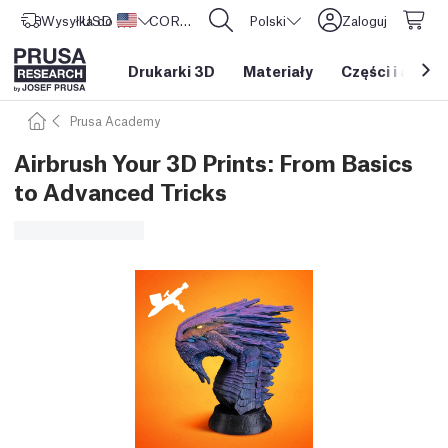
Wysyłka do
USD ($)
Stany Zjednoczone
CORE One L: Już w sprzedaży!
Polski
Zaloguj
Drukarki 3D
Materiały
Części i akces
Prusa Academy
Airbrush Your 3D Prints: From Basics
to Advanced Tricks