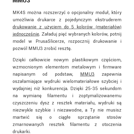
MK4S można rozszerzyć o opcjonalny moduł, który
umożliwia drukarce z pojedynczym ekstruderem
drukowanie z użyciem do 5 kolorów (materiałów)
jednocześnie
. Załaduj pięć wybranych kolorów, potnij
model w PrusaSlicerze, rozpocznij drukowanie i
pozwól MMU3 zrobić resztę.
Dzięki całkowicie nowym plastikowym częściom,
wzmocnionym elementom metalowym i firmware
napisanym od podstaw,
MMU3
zapewnia
oszałamiające wydruki wielomateriałowe szybciej i
wydajniej niż konkurencja. Dzięki 25-35 sekundom
na wymianę filamentu i zoptymalizowanemu
czyszczeniu dysz z resztek materiału, wydruki są
niezwykle szybkie i niezawodne, a Ty nie musisz
martwić się o ciągłe sprzątanie stosów
zmarnowanych resztek filamentu z otoczenia
drukarki.