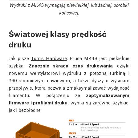
Wydruki z MK4S wymagają niewielkiej, lub żadnej, obróbki
końcowej.
Światowej klasy prędkość
druku
Jak pisze
Tom’s Hardware
: Prusa MK4S jest piekielnie
szybka.
Znacznie skraca czas drukowania
dzięki
nowemu wentylatorowi wydruku z potężną turbiną i
360-stopniowym nawiewem, a także dyszy o wysokim
przepływie, która pozwala zmaksymalizować wydajność
filamentu. W połączeniu ze
zoptymalizowanym
firmware i profilami druku,
wyniki są zarówno szybkie,
jak i bezbłędne.