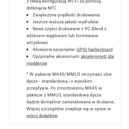
z łatwą konfiguracją Wi-Fi za pomocą
dotknięcia NFC
Zwiększona prędkość drukowania
Jeszcze wyższa jakość wydruków
Nowe części drukowane z PC Blend z
włóknem węglowym lub formowane
wtryskowo
Akcesoria opcjonalne:
GPIO hackerboard
Opcjonalne akcesorium:
akcelerometr dla
modderów
* W pakiecie MK4S/MMU3 otrzymasz obie
dysze - standardową i o wysokim
przepływie. Po zmontowaniu MK4S w
pakiecie z MMU3, standardowa dysza
będzie domyślnie zainstalowana w drukarce.
Więcej szczegółów znajduje się w opisie w
sekcji dodatków
.