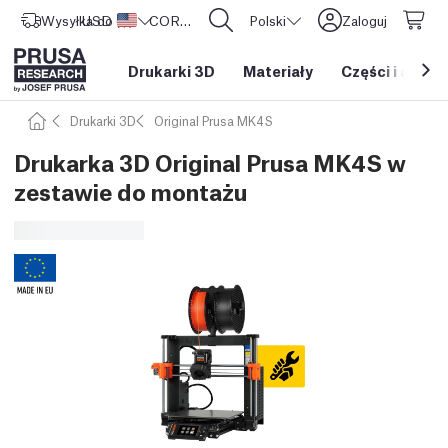
Wysyłka do
USD ($)
Stany Zjednoczone
CORE One L: Już w sprzedaży!
Polski
Zaloguj
Drukarki 3D
Materiały
Części i akces
Drukarki 3D
Original Prusa MK4S
Drukarka 3D Original Prusa MK4S w
zestawie do montażu