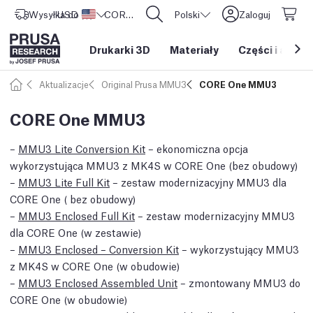
Wysyłka do
USD ($)
Stany Zjednoczone
CORE One L: Już w sprzedaży!
Polski
Zaloguj
Drukarki 3D
Materiały
Części i akces
Aktualizacje
Original Prusa MMU3
CORE One MMU3
CORE One MMU3
–
MMU3 Lite Conversion Kit
– ekonomiczna opcja
wykorzystująca MMU3 z MK4S w CORE One (bez obudowy)
–
MMU3 Lite Full Kit
– zestaw modernizacyjny MMU3 dla
CORE One ( bez obudowy)
–
MMU3 Enclosed Full Kit
– zestaw modernizacyjny MMU3
dla CORE One (w zestawie)
–
MMU3 Enclosed – Conversion Kit
– wykorzystujący MMU3
z MK4S w CORE One (w obudowie)
–
MMU3 Enclosed Assembled Unit
– zmontowany MMU3 do
CORE One (w obudowie)