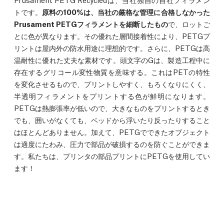
トです。
原料の100%は、当社の厳格な管理に合格しなかった
Prusament PETGフィラメントを細断したもの
で、ロットご
とに色が異なります。その優れた層間接着性により、PETGプ
リントは屋内外の防水用途に理想的です。さらに、PETGは高
温耐性に優れた丈夫な素材です。頭文字のGは、製造工程中に
存在するグリコール変性物質を意味する。これはPETの特性
を変化させるもので、プリントしやすく、もろくなりにくく、
半透明フィラメントをプリントする色が鮮明になります。
PETGは熱膨張率が低いので、大きなものをプリントするとき
でも、囲いがなくても、ベッドから浮いたり反ったりすること
はほとんどありません。加えて、PETGでできたオブジェクト
は適度にたわみ、圧力で部品が破損するのを防ぐことができま
す。私たちは、プリンタの部品プリントにPETGを使用してい
ます！