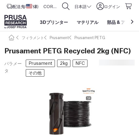
配送先
USD ($)
アメリカ合衆国
CORE One L: Now In Stock!
日本語
ログイン
3Dプリンター
マテリアル
部品
&
アクセサ
フィラメント
Prusament
Prusament PETG
Prusament PETG Recycled 2kg (NFC)
Prusament
2kg
NFC
パラメー
タ
その他