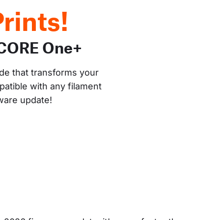
rints!
 CORE One+
de that transforms your 
atible with any filament 
mware update!