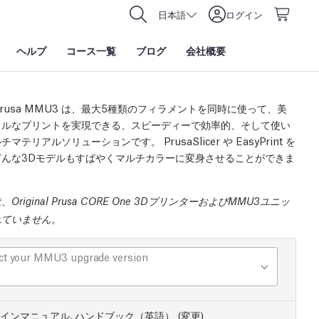
日本語
ログイン
ヘルプ
コース一覧
ブログ
会社概要
al Prusa MMU3 は、最大5種類のフィラメントを同時に使って、美
フルなプリントを実現できる、スピーディーで効率的、そして使い
マテリアルソリューションです。 PrusaSlicer や EasyPrint を
どんな3Dモデルもすばやくマルチカラーに変身させることができま
Original Prusa CORE One 3DプリンターおよびMMU3ユニッ
れていません。
ct your MMU3 upgrade version
インマニュアル, ハンドブック（英語）
(
変更
)