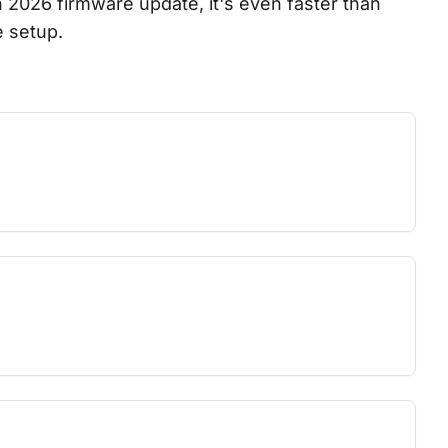
ch 2026 firmware update, it's even faster than 
e setup.