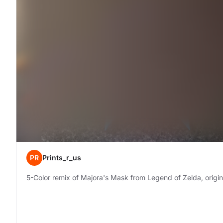
PR
Prints_r_us
5-Color remix of Majora's Mask from Legend of Zelda, origi