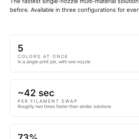
The fastest single-nozzle multi-material solution
before. Available in three configurations for ever
5
COLORS AT ONCE
In a single print job, with one nozzle
~42 sec
PER FILAMENT SWAP
Roughly two times faster than similar solutions
73%