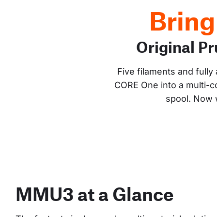
Bring
Original 
Five filaments and full
CORE One into a multi-co
spool. Now w
MMU3 at a Glance