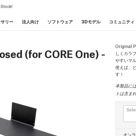
Stock!
セサリー
法人向け
ソフトウェア
3Dモデル
コミュニティ
Origin
osed (for CORE One) -
しくカラ
やすいマルチ
使えば、
す！
本製品には、
トは含ま
Sele
オンラ