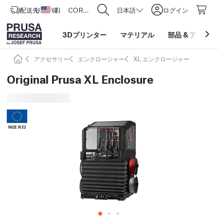
配送先
USD ($)
アメリカ合衆国
CORE One L: Now In Stock!
日本語
ログイン
3Dプリンター
マテリアル
部品
&
アクセサ
アクセサリー
エンクロージャー
XL エンクロージャー
Original Prusa XL Enclosure