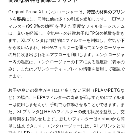
Original Prusa XLエンクロージャーは、
特定の材料のプリン
トを容易
にし、同時に他の多くの利点を追加します。HEPAフ
ィルター(99.9%の効率)を備えた高度なフィルターシステム
は、臭いを軽減し、空気中への超微粒子(UFPS)の拡散を防ぎ
ます。XLプリンタは自動的にフィルターを制御し、空気が下
から吸い込まれ、HEPAフィルターを通ってエンクロージャー
の外に吹き出されるエアフローを利用します。エンクロージャ
ー内の温度は、エンクロージャーのドアにある温度計（表示の
み）、またはプリンターディスプレイの情報を使用して確認で
きます。
粒子や臭いの発生がそれほど多くない素材（PLAやPETGな
ど）の場合、HEPAフィルターの寿命を延ばすためにフィルタ
ーは使用しませんが、手動でも作動させることができます。ま
た、XLプリンタはHEPAフィルターの使用状況を監視し、交
換時期をお知らせします。新しいフィルターはe-shopから簡
単に注文できます。エンクロージャーには、XLプリンタと同
期するLEDストリップが追加されており、プリントエリアの