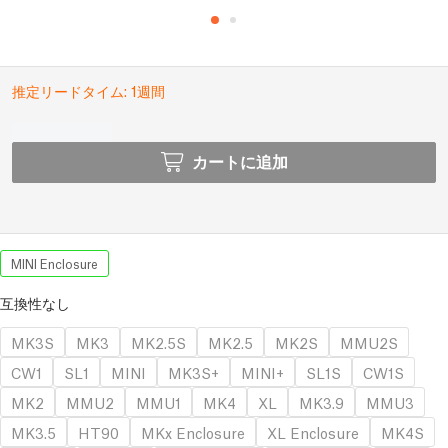
推定リードタイム: 1週間
カートに追加
MINI Enclosure
互換性なし
MK3S
MK3
MK2.5S
MK2.5
MK2S
MMU2S
CW1
SL1
MINI
MK3S+
MINI+
SL1S
CW1S
MK2
MMU2
MMU1
MK4
XL
MK3.9
MMU3
MK3.5
HT90
MKx Enclosure
XL Enclosure
MK4S