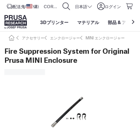
配送先
USD ($)
アメリカ合衆国
CORE One L: Now In Stock!
日本語
ログイン
3Dプリンター
マテリアル
部品
&
アクセサ
アクセサリー
エンクロージャー
MINI エンクロージャー
Fire Suppression System for Original
Prusa MINI Enclosure