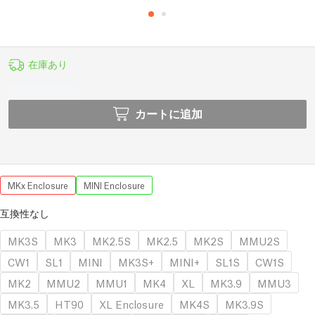
在庫あり
カートに追加
MKx Enclosure
MINI Enclosure
互換性なし
MK3S
MK3
MK2.5S
MK2.5
MK2S
MMU2S
CW1
SL1
MINI
MK3S+
MINI+
SL1S
CW1S
MK2
MMU2
MMU1
MK4
XL
MK3.9
MMU3
MK3.5
HT90
XL Enclosure
MK4S
MK3.9S