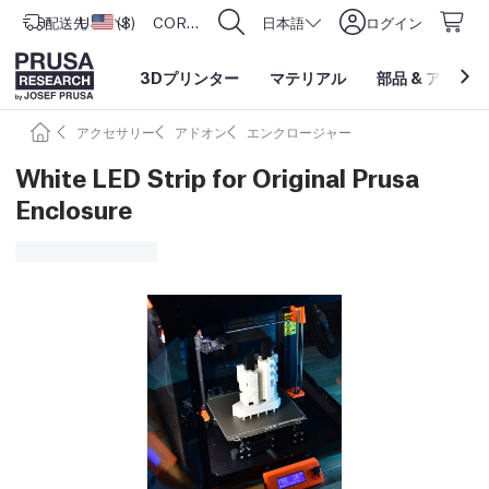
配送先
USD ($)
アメリカ合衆国
CORE One L: Now In Stock!
日本語
ログイン
3Dプリンター
マテリアル
部品
&
アクセサ
アクセサリー
アドオン
エンクロージャー
White LED Strip for Original Prusa
Enclosure