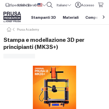
Spedizione verso
USD ($)
CORE One L: Ora disponibile!
Stati Uniti d'America
Italiano
Accesso
Stampanti 3D
Materiali
Componenti e
Prusa Academy
Stampa e modellazione 3D per
principianti (MK3S+)