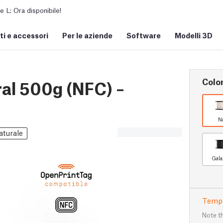
L: Ora disponibile!
i e accessori
Per le aziende
Software
Modelli 3D
Colo
al 500g (NFC) –
N
aturale
Gala
Tempo
Note th