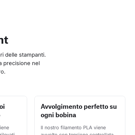
nt
ri delle stampanti. 
 precisione nel 
ro.
oi
Avvolgimento perfetto su
o
ogni bobina
iene 
Il nostro filamento PLA viene 
rilevati 
avvolto con tensione controllata 