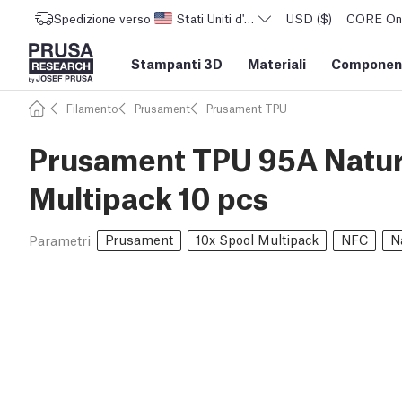
Spedizione verso
Stati Uniti d'America
USD ($)
CORE One 
Stampanti 3D
Materiali
Component
Filamento
Prusament
Prusament TPU
Prusament TPU 95A Natur
Multipack 10 pcs
Prusament
10x Spool Multipack
NFC
N
Parametri