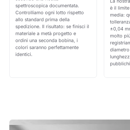
La nostra
spettroscopica documentata. 
è il limi
Controlliamo ogni lotto rispetto 
media: q
allo standard prima della 
tolleranz
spedizione. Il risultato: se finisci il 
±0,04 mm,
materiale a metà progetto e 
molto più
ordini una seconda bobina, i 
registria
colori saranno perfettamente 
diametro 
identici.
lunghezz
pubblichi