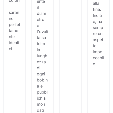
colori
ente 
alla 
il 
fine. 
saran
diam
Inoltr
no 
etro 
e, ha 
perfet
e 
semp
tame
l'ovali
re un 
nte 
tà su 
aspet
identi
tutta 
to 
ci.
la 
impe
lungh
ccabil
ezza 
e.
di 
ogni 
bobin
a e 
pubbl
ichia
mo i 
dati 