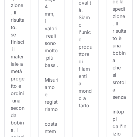
della 
ovalit
zione
4 
spedi
à. 
. Il 
mm, 
zione
Siam
risulta
i 
. Il 
o 
to: 
valori
risulta
l'unic
se 
 reali 
to è 
o 
finisci
sono 
una 
produ
 il 
molto
bobin
ttore 
mater
 più 
a 
di 
iale a 
bassi.
che 
filam
metà 
si 
enti 
proge
Misuri
srotol
al 
tto e 
amo 
a 
mond
ordini
e 
senza
o a 
 una 
regist
farlo.
secon
riamo
intop
da 
pi 
bobin
costa
dall'in
a, i 
ntem
izio 