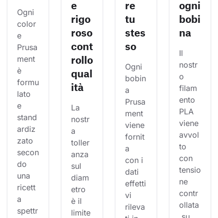
e
re
ogni
Ogni 
rigo
tu
bobi
color
roso
stes
na
e 
cont
so
Prusa
Il 
rollo
ment 
nostr
Ogni 
è 
qual
o 
bobin
formu
ità
filam
a 
lato 
ento 
Prusa
e 
La 
PLA 
ment 
stand
nostr
viene 
viene 
ardiz
a 
avvol
fornit
zato 
toller
to 
a 
secon
anza 
con 
con i 
do 
sul 
tensio
dati 
una 
diam
ne 
effetti
ricett
etro 
contr
vi 
a 
è il 
ollata
rileva
spettr
limite 
 su 