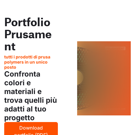
Portfolio
Prusame
nt
tutti i prodotti di prusa
polymers in un unico
posto
Confronta
colori e
materiali e
trova quelli più
adatti al tuo
progetto
Download