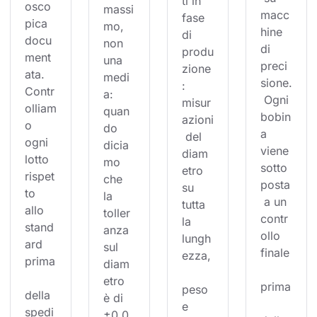
ti in 
osco
massi
macc
fase 
pica 
mo, 
hine 
di 
docu
non 
di 
produ
ment
una 
preci
zione
ata. 
medi
sione.
: 
Contr
a: 
 Ogni 
misur
olliam
quan
bobin
azioni
o 
do 
a 
 del 
ogni 
dicia
viene 
diam
lotto 
mo 
sotto
etro 
rispet
che 
posta
su 
to 
la 
 a un 
tutta 
allo 
toller
contr
la 
stand
anza 
ollo 
lungh
ard 
sul 
finale
ezza,
prima
diam
etro 
prima
peso 
della 
è di 
e 
spedi
±0,0