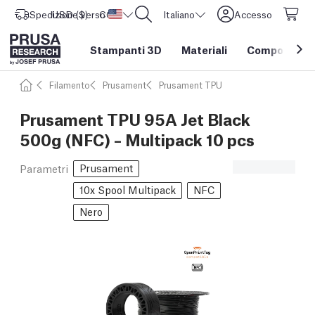
Spedizione verso
USD ($)
CORE One L: Ora disponibile!
Stati Uniti d'America
Italiano
Accesso
Stampanti 3D
Materiali
Componenti e
Filamento
Prusament
Prusament TPU
Prusament TPU 95A Jet Black
500g (NFC) – Multipack 10 pcs
Prusament
Parametri
10x Spool Multipack
NFC
Nero