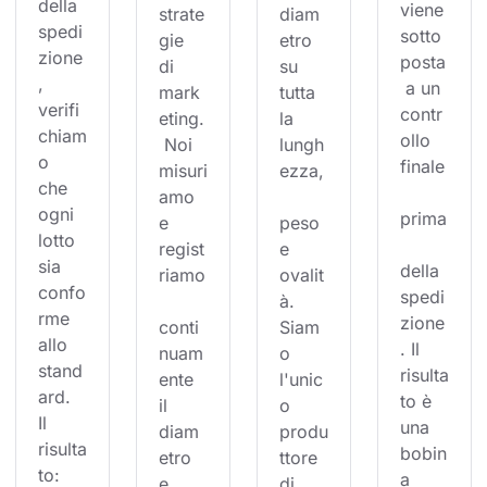
della 
viene 
strate
diam
spedi
sotto
gie 
etro 
zione
posta
di 
su 
, 
 a un 
mark
tutta 
verifi
contr
eting.
la 
chiam
ollo 
 Noi 
lungh
o 
finale
misuri
ezza,
che 
amo 
ogni 
prima
e 
peso 
lotto 
regist
e 
sia 
della 
riamo
ovalit
confo
spedi
à. 
rme 
zione
conti
Siam
allo 
. Il 
nuam
o 
stand
risulta
ente 
l'unic
ard. 
to è 
il 
o 
Il 
una 
diam
produ
risulta
bobin
etro 
ttore 
to: 
a 
e 
di 