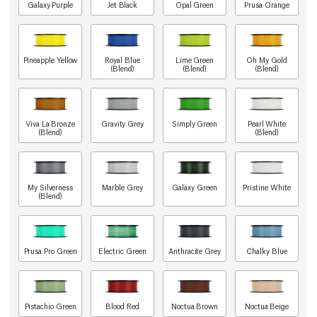
Galaxy Purple
Jet Black
Opal Green
Prusa Orange
Pineapple Yellow
Royal Blue
Lime Green
Oh My Gold
(Blend)
(Blend)
(Blend)
Viva La Bronze
Gravity Grey
Simply Green
Pearl White
(Blend)
(Blend)
My Silverness
Marble Grey
Galaxy Green
Pristine White
(Blend)
Prusa Pro Green
Electric Green
Anthracite Grey
Chalky Blue
Pistachio Green
Blood Red
Noctua Brown
Noctua Beige