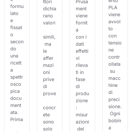
ento 
ttori 
Prusa
formu
PLA 
dichia
ment 
lato 
viene 
rano 
viene 
e 
avvol
valori
fornit
fissat
to 
a 
o 
con 
simili,
con i 
secon
tensio
 ma 
dati 
do 
ne 
le 
effetti
una 
contr
affer
vi 
ricett
ollata
mazi
rileva
a 
 su 
oni 
ti in 
spettr
macc
prive 
fase 
osco
hine 
di 
di 
pica 
di 
prove
produ
docu
preci
zione
ment
sione.
concr
: 
ata. 
 Ogni 
ete 
misur
Prima
bobin
sono 
azioni
a 
solo 
 del 