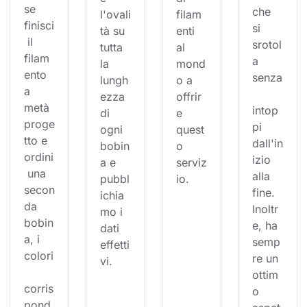
se 
che 
l'ovali
filam
finisci
si 
tà su 
enti 
 il 
srotol
tutta 
al 
filam
a 
la 
mond
ento 
senza
lungh
o a 
a 
ezza 
offrir
metà 
intop
di 
e 
proge
pi 
ogni 
quest
tto e 
dall'in
bobin
o 
ordini
izio 
a e 
serviz
 una 
alla 
pubbl
io.
secon
fine. 
ichia
da 
Inoltr
mo i 
bobin
e, ha 
dati 
a, i 
semp
effetti
colori
re un 
vi.
ottim
corris
o 
pond