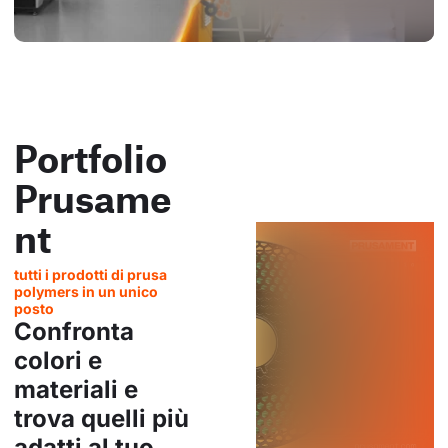
Portfolio
Prusame
nt
tutti i prodotti di prusa
polymers in un unico
posto
Confronta
colori e
materiali e
trova quelli più
adatti al tuo