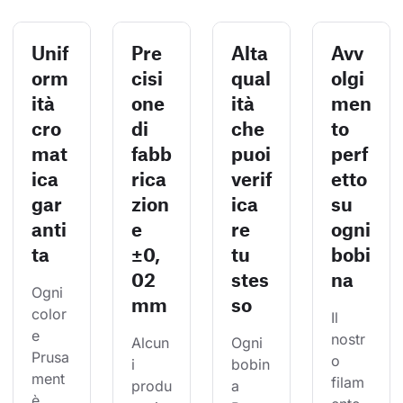
Unif
Pre
Alta
Avv
orm
cisi
qual
olgi
ità
one
ità
men
cro
di
che
to
mat
fabb
puoi
perf
ica
rica
verif
etto
gar
zion
ica
su
anti
e
re
ogni
ta
±0,
tu
bobi
02
stes
na
Ogni 
mm
so
color
Il 
e 
nostr
Alcun
Ogni 
Prusa
o 
i 
bobin
ment 
filam
produ
a 
è 