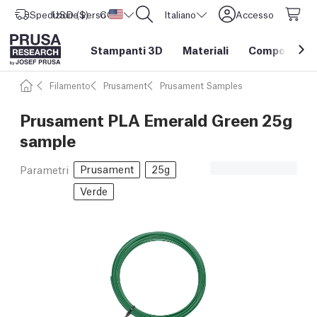
Spedizione verso
USD ($)
CORE One L: Ora disponibile!
Stati Uniti d'America
Italiano
Accesso
Stampanti 3D
Materiali
Componenti e
Filamento
Prusament
Prusament Samples
Prusament PLA Emerald Green 25g
sample
Prusament
25g
Parametri
Verde