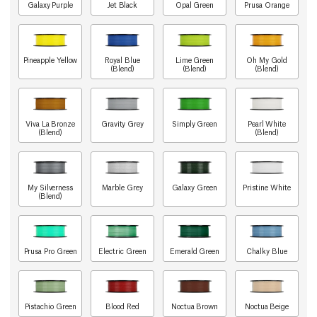
Galaxy Purple
Jet Black
Opal Green
Prusa Orange
Pineapple Yellow
Royal Blue
Lime Green
Oh My Gold
(Blend)
(Blend)
(Blend)
Viva La Bronze
Gravity Grey
Simply Green
Pearl White
(Blend)
(Blend)
My Silverness
Marble Grey
Galaxy Green
Pristine White
(Blend)
Prusa Pro Green
Electric Green
Emerald Green
Chalky Blue
Pistachio Green
Blood Red
Noctua Brown
Noctua Beige