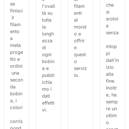
se 
che 
l'ovali
filam
finisci
si 
tà su 
enti 
 il 
srotol
tutta 
al 
filam
a 
la 
mond
ento 
senza
lungh
o a 
a 
ezza 
offrir
metà 
intop
di 
e 
proge
pi 
ogni 
quest
tto e 
dall'in
bobin
o 
ordini
izio 
a e 
serviz
 una 
alla 
pubbl
io.
secon
fine. 
ichia
da 
Inoltr
mo i 
bobin
e, ha 
dati 
a, i 
semp
effetti
colori
re un 
vi.
ottim
corris
o 
pond