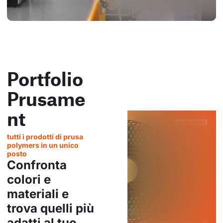
Portfolio
Prusame
nt
tutti i prodotti di prusa
polymers in un unico
posto
Confronta
colori e
materiali e
trova quelli più
adatti al tuo