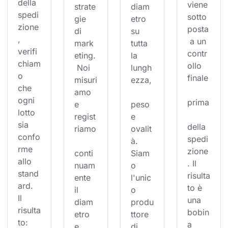
della 
viene 
strate
diam
spedi
sotto
gie 
etro 
zione
posta
di 
su 
, 
 a un 
mark
tutta 
verifi
contr
eting.
la 
chiam
ollo 
 Noi 
lungh
o 
finale
misuri
ezza,
che 
amo 
ogni 
prima
e 
peso 
lotto 
regist
e 
sia 
della 
riamo
ovalit
confo
spedi
à. 
rme 
zione
conti
Siam
allo 
. Il 
nuam
o 
stand
risulta
ente 
l'unic
ard. 
to è 
il 
o 
Il 
una 
diam
produ
risulta
bobin
etro 
ttore 
to: 
a 
e 
di 