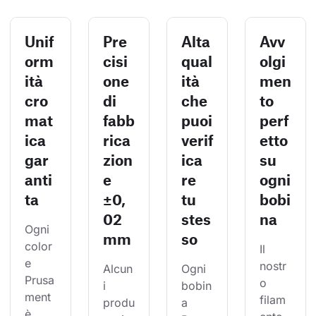
Unif
Pre
Alta
Avv
orm
cisi
qual
olgi
ità
one
ità
men
cro
di
che
to
mat
fabb
puoi
perf
ica
rica
verif
etto
gar
zion
ica
su
anti
e
re
ogni
ta
±0,
tu
bobi
02
stes
na
Ogni 
mm
so
color
Il 
e 
nostr
Alcun
Ogni 
Prusa
o 
i 
bobin
ment 
filam
produ
a 
è 