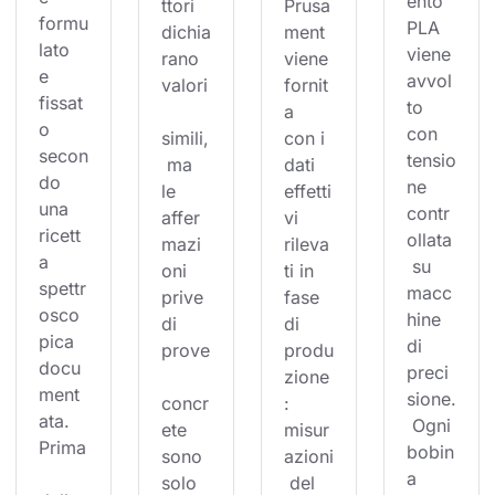
ento 
ttori 
Prusa
formu
PLA 
dichia
ment 
lato 
viene 
rano 
viene 
e 
avvol
valori
fornit
fissat
to 
a 
o 
con 
simili,
con i 
secon
tensio
 ma 
dati 
do 
ne 
le 
effetti
una 
contr
affer
vi 
ricett
ollata
mazi
rileva
a 
 su 
oni 
ti in 
spettr
macc
prive 
fase 
osco
hine 
di 
di 
pica 
di 
prove
produ
docu
preci
zione
ment
sione.
concr
: 
ata. 
 Ogni 
ete 
misur
Prima
bobin
sono 
azioni
a 
solo 
 del 