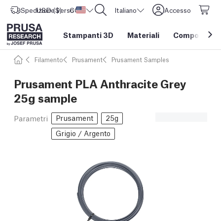
Spedizione verso
USD ($)
CORE One L: Ora disponibile!
Stati Uniti d'America
Italiano
Accesso
Stampanti 3D
Materiali
Componenti e
Filamento
Prusament
Prusament Samples
Prusament PLA Anthracite Grey
25g sample
Prusament
25g
Parametri
Grigio / Argento