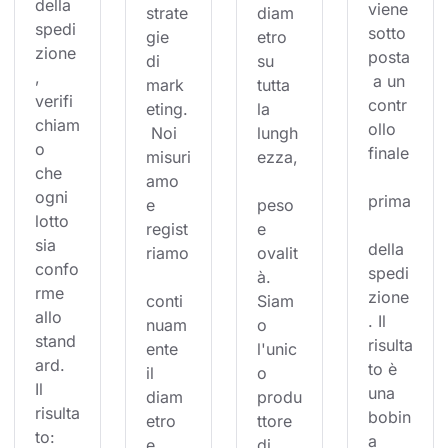
della 
viene 
strate
diam
spedi
sotto
gie 
etro 
zione
posta
di 
su 
, 
 a un 
mark
tutta 
verifi
contr
eting.
la 
chiam
ollo 
 Noi 
lungh
o 
finale
misuri
ezza,
che 
amo 
ogni 
prima
e 
peso 
lotto 
regist
e 
sia 
della 
riamo
ovalit
confo
spedi
à. 
rme 
zione
conti
Siam
allo 
. Il 
nuam
o 
stand
risulta
ente 
l'unic
ard. 
to è 
il 
o 
Il 
una 
diam
produ
risulta
bobin
etro 
ttore 
to: 
a 
e 
di 