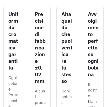
Unif
Pre
Alta
Avv
orm
cisi
qual
olgi
ità
one
ità
men
cro
di
che
to
mat
fabb
puoi
perf
ica
rica
verif
etto
gar
zion
ica
su
anti
e
re
ogni
ta
±0,
tu
bobi
02
stes
na
Ogni 
mm
so
color
Il 
e 
nostr
Alcun
Ogni 
Prusa
o 
i 
bobin
ment 
filam
produ
a 
è 