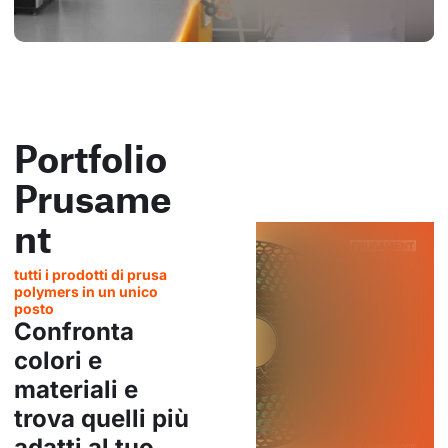
Portfolio
Prusame
nt
tutti i prodotti di prusa
polymers in un unico
posto
Confronta
colori e
materiali e
trova quelli più
adatti al tuo