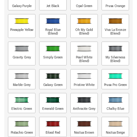
Galaxy Purple
Jet Black
Opal Green
Prusa Orange
Pineapple Yellow
Royal Blue
Oh My Gold
Viva La Bronze
(Blend)
(Blend)
(Blend)
Gravity Grey
Simply Green
Pearl White
My Silverness
(Blend)
(Blend)
Marble Grey
Galaxy Green
Pristine White
Prusa Pro Green
Electric Green
Emerald Green
Anthracite Grey
Chalky Blue
Pistachio Green
Blood Red
Noctua Brown
Noctua Beige