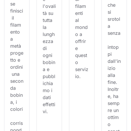
se 
che 
l'ovali
filam
finisci
si 
tà su 
enti 
 il 
srotol
tutta 
al 
filam
a 
la 
mond
ento 
senza
lungh
o a 
a 
ezza 
offrir
metà 
intop
di 
e 
proge
pi 
ogni 
quest
tto e 
dall'in
bobin
o 
ordini
izio 
a e 
serviz
 una 
alla 
pubbl
io.
secon
fine. 
ichia
da 
Inoltr
mo i 
bobin
e, ha 
dati 
a, i 
semp
effetti
colori
re un 
vi.
ottim
corris
o 
pond