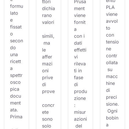
ento 
ttori 
Prusa
formu
PLA 
dichia
ment 
lato 
viene 
rano 
viene 
e 
avvol
valori
fornit
fissat
to 
a 
o 
con 
simili,
con i 
secon
tensio
 ma 
dati 
do 
ne 
le 
effetti
una 
contr
affer
vi 
ricett
ollata
mazi
rileva
a 
 su 
oni 
ti in 
spettr
macc
prive 
fase 
osco
hine 
di 
di 
pica 
di 
prove
produ
docu
preci
zione
ment
sione.
concr
: 
ata. 
 Ogni 
ete 
misur
Prima
bobin
sono 
azioni
a 
solo 
 del 