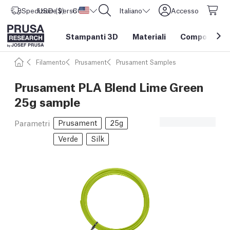
Spedizione verso
USD ($)
CORE One L: Ora disponibile!
Stati Uniti d'America
Italiano
Accesso
Stampanti 3D
Materiali
Componenti e
Filamento
Prusament
Prusament Samples
Prusament PLA Blend Lime Green
25g sample
Prusament
25g
Parametri
Verde
Silk