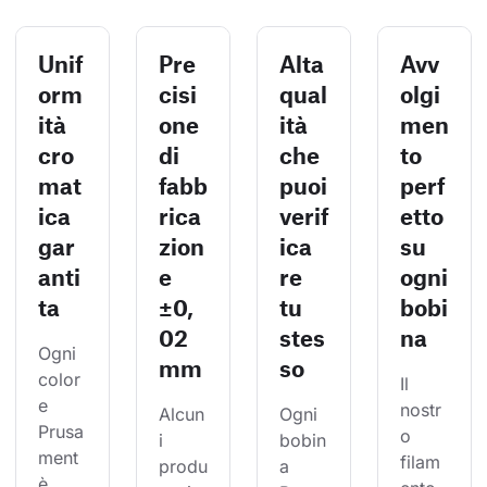
Unif
Pre
Alta
Avv
orm
cisi
qual
olgi
ità
one
ità
men
cro
di
che
to
mat
fabb
puoi
perf
ica
rica
verif
etto
gar
zion
ica
su
anti
e
re
ogni
ta
±0,
tu
bobi
02
stes
na
Ogni 
mm
so
color
Il 
e 
nostr
Alcun
Ogni 
Prusa
o 
i 
bobin
ment 
filam
produ
a 
è 