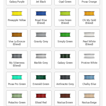
Galaxy Purple
Jet Black
Opal Green
Prusa Orange
Pineapple Yellow
Royal Blue
Lime Green
Oh My Gold
(Blend)
(Blend)
(Blend)
Viva La Bronze
Gravity Grey
Simply Green
Pearl White
(Blend)
(Blend)
My Silverness
Marble Grey
Galaxy Green
Pristine White
(Blend)
Prusa Pro Green
Emerald Green
Anthracite Grey
Chalky Blue
Pistachio Green
Blood Red
Noctua Brown
Noctua Beige