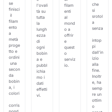
se 
che 
l'ovali
filam
finisci
si 
tà su 
enti 
 il 
srotol
tutta 
al 
filam
a 
la 
mond
ento 
senza
lungh
o a 
a 
ezza 
offrir
metà 
intop
di 
e 
proge
pi 
ogni 
quest
tto e 
dall'in
bobin
o 
ordini
izio 
a e 
serviz
 una 
alla 
pubbl
io.
secon
fine. 
ichia
da 
Inoltr
mo i 
bobin
e, ha 
dati 
a, i 
semp
effetti
colori
re un 
vi.
ottim
corris
o 
pond