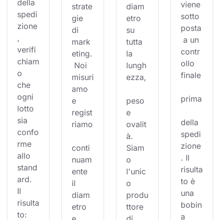
della 
viene 
strate
diam
spedi
sotto
gie 
etro 
zione
posta
di 
su 
, 
 a un 
mark
tutta 
verifi
contr
eting.
la 
chiam
ollo 
 Noi 
lungh
o 
finale
misuri
ezza,
che 
amo 
ogni 
prima
e 
peso 
lotto 
regist
e 
sia 
della 
riamo
ovalit
confo
spedi
à. 
rme 
zione
conti
Siam
allo 
. Il 
nuam
o 
stand
risulta
ente 
l'unic
ard. 
to è 
il 
o 
Il 
una 
diam
produ
risulta
bobin
etro 
ttore 
to: 
a 
e 
di 