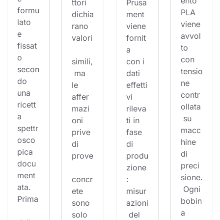
ento 
ttori 
Prusa
formu
PLA 
dichia
ment 
lato 
viene 
rano 
viene 
e 
avvol
valori
fornit
fissat
to 
a 
o 
con 
simili,
con i 
secon
tensio
 ma 
dati 
do 
ne 
le 
effetti
una 
contr
affer
vi 
ricett
ollata
mazi
rileva
a 
 su 
oni 
ti in 
spettr
macc
prive 
fase 
osco
hine 
di 
di 
pica 
di 
prove
produ
docu
preci
zione
ment
sione.
concr
: 
ata. 
 Ogni 
ete 
misur
Prima
bobin
sono 
azioni
a 
solo 
 del 