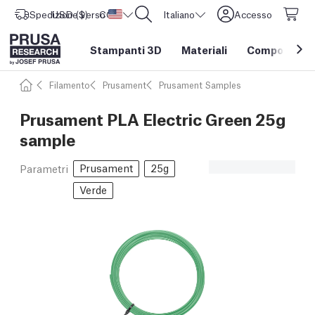
Spedizione verso
USD ($)
CORE One L: Ora disponibile!
Stati Uniti d'America
Italiano
Accesso
Stampanti 3D
Materiali
Componenti e
Filamento
Prusament
Prusament Samples
Prusament PLA Electric Green 25g
sample
Prusament
25g
Parametri
Verde