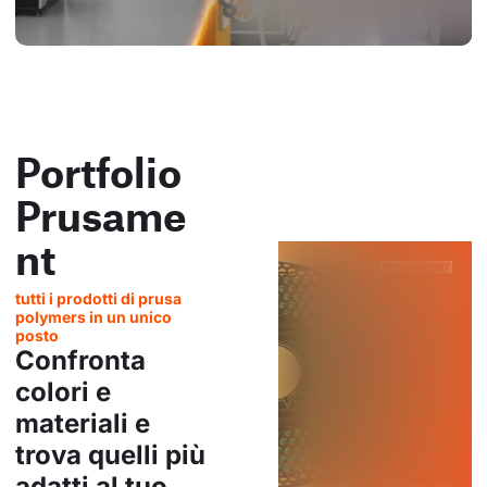
Portfolio
Prusame
nt
tutti i prodotti di prusa
polymers in un unico
posto
Confronta
colori e
materiali e
trova quelli più
adatti al tuo