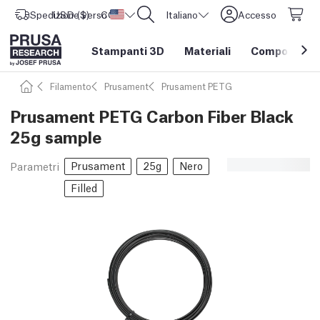
Spedizione verso
USD ($)
CORE One L: Ora disponibile!
Stati Uniti d'America
Italiano
Accesso
Stampanti 3D
Materiali
Componenti e
Filamento
Prusament
Prusament PETG
Prusament PETG Carbon Fiber Black
25g sample
Prusament
25g
Nero
Parametri
Filled