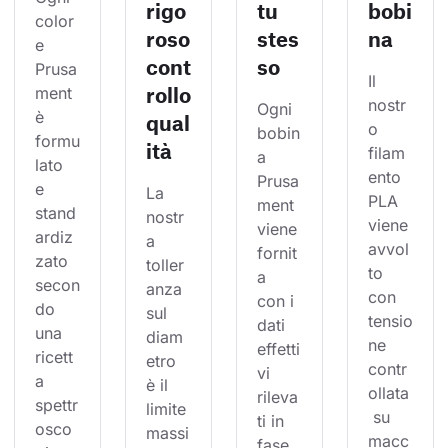
rigo
tu
bobi
color
roso
stes
na
e 
cont
so
Prusa
Il 
rollo
ment 
nostr
Ogni 
è 
qual
o 
bobin
formu
ità
filam
a 
lato 
ento 
Prusa
e 
La 
PLA 
ment 
stand
nostr
viene 
viene 
ardiz
a 
avvol
fornit
zato 
toller
to 
a 
secon
anza 
con 
con i 
do 
sul 
tensio
dati 
una 
diam
ne 
effetti
ricett
etro 
contr
vi 
a 
è il 
ollata
rileva
spettr
limite 
 su 
ti in 
osco
massi
macc
fase 