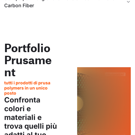
Carbon Fiber
Portfolio
Prusame
nt
tutti i prodotti di prusa
polymers in un unico
posto
Confronta
colori e
materiali e
trova quelli più
adatti al tuo