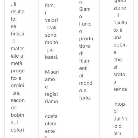
spedi
à. 
. Il 
mm, 
zione
Siam
risulta
i 
. Il 
o 
to: 
valori
risulta
l'unic
se 
 reali 
to è 
o 
finisci
sono 
una 
produ
 il 
molto
bobin
ttore 
mater
 più 
a 
di 
iale a 
bassi.
che 
filam
metà 
si 
enti 
proge
Misuri
srotol
al 
tto e 
amo 
a 
mond
ordini
e 
senza
o a 
 una 
regist
farlo.
secon
riamo
intop
da 
pi 
bobin
costa
dall'in
a, i 
ntem
izio 
colori
ente 
alla 