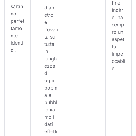
il 
fine. 
saran
diam
Inoltr
no 
etro 
e, ha 
perfet
e 
semp
tame
l'ovali
re un 
nte 
tà su 
aspet
identi
tutta 
to 
ci.
la 
impe
lungh
ccabil
ezza 
e.
di 
ogni 
bobin
a e 
pubbl
ichia
mo i 
dati 
effetti