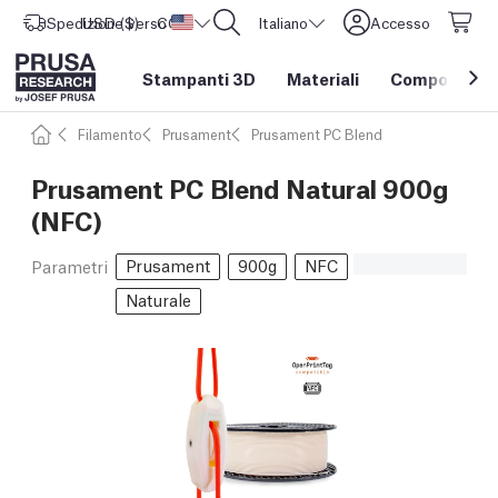
Spedizione verso
USD ($)
CORE One L: Ora disponibile!
Stati Uniti d'America
Italiano
Accesso
Stampanti 3D
Materiali
Componenti e
Filamento
Prusament
Prusament PC Blend
Prusament PC Blend Natural 900g
(NFC)
Prusament
900g
NFC
Parametri
Naturale