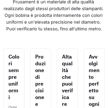
Prusament è un materiale di alta qualità 
realizzato dagli stessi produttori delle stampanti. 
Ogni bobina è prodotta internamente con colori 
uniformi e un'elevata precisione nel diametro. 
Puoi verificarlo tu stesso, fino all'ultimo metro.
Colo
Pro
Alta
Avv
ri
duzi
qual
olgi
sem
one
ità
men
pre
di
che
to
unif
pre
puoi
perf
orm
cisi
verif
etto
i
one
ica
su
e
re
ogni
Ogni 