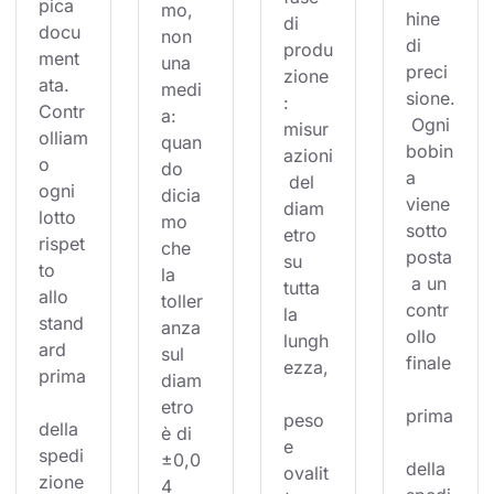
pica 
mo, 
hine 
di 
docu
non 
di 
produ
ment
una 
preci
zione
ata. 
medi
sione.
: 
Contr
a: 
 Ogni 
misur
olliam
quan
bobin
azioni
o 
do 
a 
 del 
ogni 
dicia
viene 
diam
lotto 
mo 
sotto
etro 
rispet
che 
posta
su 
to 
la 
 a un 
tutta 
allo 
toller
contr
la 
stand
anza 
ollo 
lungh
ard 
sul 
finale
ezza,
prima
diam
etro 
prima
peso 
della 
è di 
e 
spedi
±0,0
della 
ovalit
zione
4 