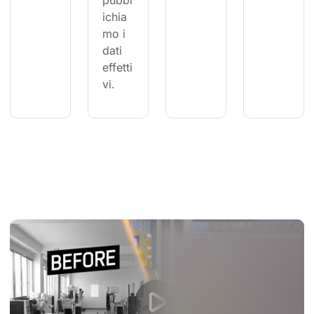
pubbl
ichia
mo i 
dati 
effetti
vi.