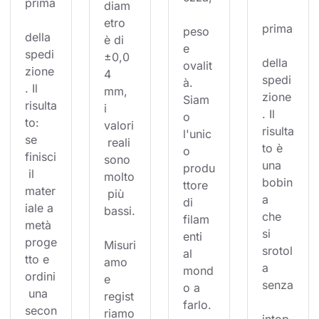
prima
diam
etro 
prima
peso 
della 
è di 
e 
spedi
±0,0
della 
ovalit
zione
4 
spedi
à. 
. Il 
mm, 
zione
Siam
risulta
i 
. Il 
o 
to: 
valori
risulta
l'unic
se 
 reali 
to è 
o 
finisci
sono 
una 
produ
 il 
molto
bobin
ttore 
mater
 più 
a 
di 
iale a 
bassi.
che 
filam
metà 
si 
enti 
proge
Misuri
srotol
al 
tto e 
amo 
a 
mond
ordini
e 
senza
o a 
 una 
regist
farlo.
secon
riamo