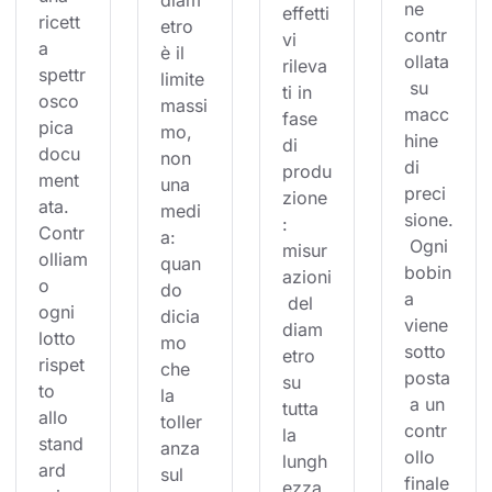
diam
ne 
effetti
ricett
etro 
contr
vi 
a 
è il 
ollata
rileva
spettr
limite 
 su 
ti in 
osco
massi
macc
fase 
pica 
mo, 
hine 
di 
docu
non 
di 
produ
ment
una 
preci
zione
ata. 
medi
sione.
: 
Contr
a: 
 Ogni 
misur
olliam
quan
bobin
azioni
o 
do 
a 
 del 
ogni 
dicia
viene 
diam
lotto 
mo 
sotto
etro 
rispet
che 
posta
su 
to 
la 
 a un 
tutta 
allo 
toller
contr
la 
stand
anza 
ollo 
lungh
ard 
sul 
finale
ezza,