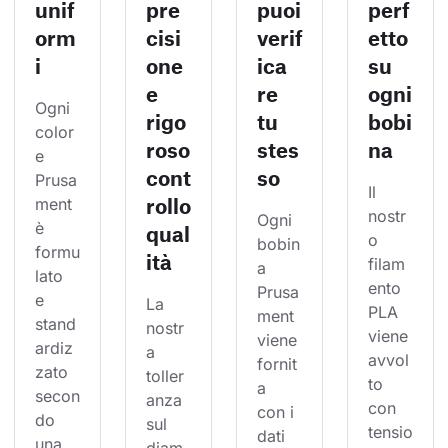
unif
pre
puoi
perf
orm
cisi
verif
etto
i
one
ica
su
e
re
ogni
Ogni 
rigo
tu
bobi
color
roso
stes
na
e 
cont
so
Prusa
Il 
rollo
ment 
nostr
Ogni 
è 
qual
o 
bobin
formu
ità
filam
a 
lato 
ento 
Prusa
e 
La 
PLA 
ment 
stand
nostr
viene 
viene 
ardiz
a 
avvol
fornit
zato 
toller
to 
a 
secon
anza 
con 
con i 
do 
sul 
tensio
dati 
una 