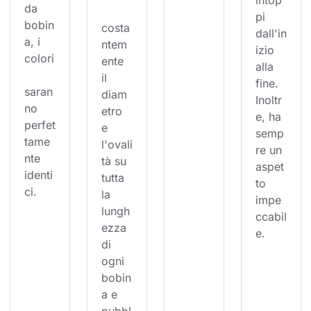
intop
da 
pi 
bobin
costa
dall'in
a, i 
ntem
izio 
colori
ente 
alla 
il 
fine. 
saran
diam
Inoltr
no 
etro 
e, ha 
perfet
e 
semp
tame
l'ovali
re un 
nte 
tà su 
aspet
identi
tutta 
to 
ci.
la 
impe
lungh
ccabil
ezza 
e.
di 
ogni 
bobin
a e 