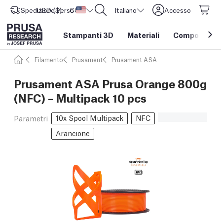
Spedizione verso
USD ($)
CORE One L: Ora disponibile!
Stati Uniti d'America
Italiano
Accesso
Stampanti 3D
Materiali
Componenti e
Filamento
Prusament
Prusament ASA
Prusament ASA Prusa Orange 800g
(NFC) – Multipack 10 pcs
10x Spool Multipack
NFC
Parametri
Arancione