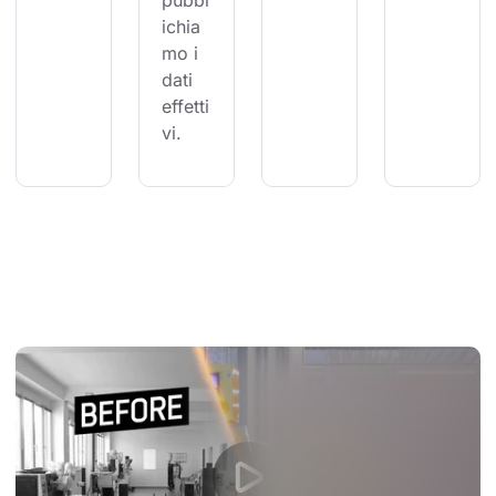
pubbl
ichia
mo i 
dati 
effetti
vi.