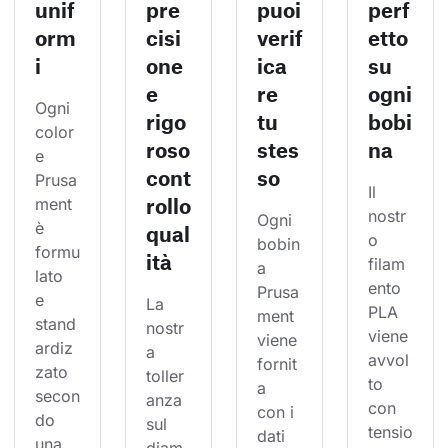
unif
pre
puoi
perf
orm
cisi
verif
etto
i
one
ica
su
e
re
ogni
Ogni 
rigo
tu
bobi
color
roso
stes
na
e 
cont
so
Prusa
Il 
rollo
ment 
nostr
Ogni 
è 
qual
o 
bobin
formu
ità
filam
a 
lato 
ento 
Prusa
e 
La 
PLA 
ment 
stand
nostr
viene 
viene 
ardiz
a 
avvol
fornit
zato 
toller
to 
a 
secon
anza 
con 
con i 
do 
sul 
tensio
dati 
una 