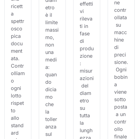
diam
ne 
effetti
ricett
etro 
contr
vi 
a 
è il 
ollata
rileva
spettr
limite 
 su 
ti in 
osco
massi
macc
fase 
pica 
mo, 
hine 
di 
docu
non 
di 
produ
ment
una 
preci
zione
ata. 
medi
sione.
: 
Contr
a: 
 Ogni 
misur
olliam
quan
bobin
azioni
o 
do 
a 
 del 
ogni 
dicia
viene 
diam
lotto 
mo 
sotto
etro 
rispet
che 
posta
su 
to 
la 
 a un 
tutta 
allo 
toller
contr
la 
stand
anza 
ollo 
lungh
ard 
sul 
finale
ezza,