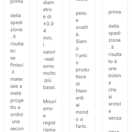
prima
diam
etro 
prima
peso 
della 
è di 
e 
spedi
±0,0
della 
ovalit
zione
4 
spedi
à. 
. Il 
mm, 
zione
Siam
risulta
i 
. Il 
o 
to: 
valori
risulta
l'unic
se 
 reali 
to è 
o 
finisci
sono 
una 
produ
 il 
molto
bobin
ttore 
mater
 più 
a 
di 
iale a 
bassi.
che 
filam
metà 
si 
enti 
proge
Misuri
srotol
al 
tto e 
amo 
a 
mond
ordini
e 
senza
o a 
 una 
regist
farlo.
secon
riamo