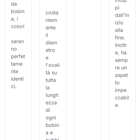
intop
da 
pi 
bobin
costa
dall'in
a, i 
ntem
izio 
colori
ente 
alla 
il 
fine. 
saran
diam
Inoltr
no 
etro 
e, ha 
perfet
e 
semp
tame
l'ovali
re un 
nte 
tà su 
aspet
identi
tutta 
to 
ci.
la 
impe
lungh
ccabil
ezza 
e.
di 
ogni 
bobin
a e 