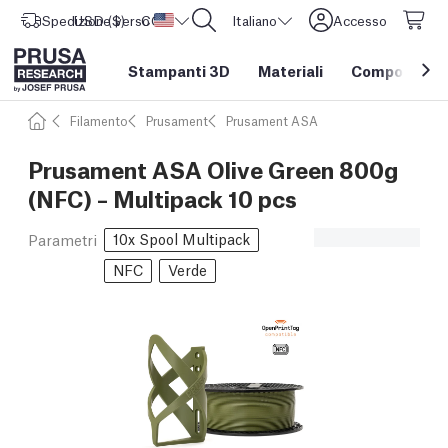
Spedizione verso
USD ($)
CORE One L: Ora disponibile!
Stati Uniti d'America
Italiano
Accesso
Stampanti 3D
Materiali
Componenti e
Filamento
Prusament
Prusament ASA
Prusament ASA Olive Green 800g
(NFC) – Multipack 10 pcs
10x Spool Multipack
Parametri
NFC
Verde