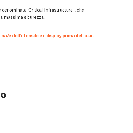
e denominata '
Critical Infrastructure
' , che
la massima sicurezza.
na/e dell'utensile e il display prima dell'uso.
eo