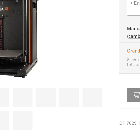
+ En
Manua
(
camb
Grand
Si noti
totale.
|
IDF: 7829