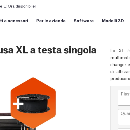
L: Ora disponibile!
i e accessori
Per le aziende
Software
Modelli 3D
sa XL a testa singola
La XL è 
multimate
changer e
di altiss
producend
Pias
Quant