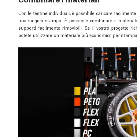
Con le testine individuali, è possibile caricare facilmente
una singola stampa. È possibile combinare il materiale 
supporti facilmente rimovibili. Se il vostro progetto ri
potete utilizzare un materiale più economico per stampare 