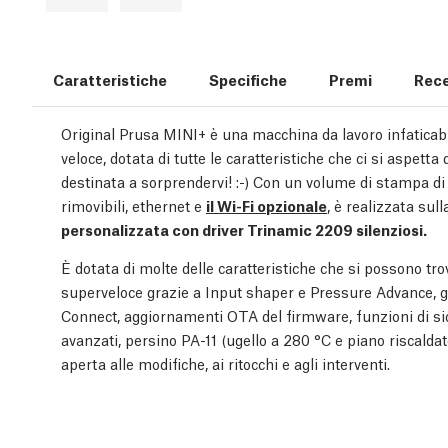
Caratteristiche
Specifiche
Premi
Rece
Original Prusa MINI+ è una macchina da lavoro infaticabi
veloce, dotata di tutte le caratteristiche che ci si aspe
destinata a sorprendervi! :-) Con un volume di stampa di 18
rimovibili, ethernet e
il Wi-Fi opzionale
, è realizzata sul
personalizzata con driver Trinamic 2209 silenziosi.
È dotata di molte delle caratteristiche che si possono tr
superveloce grazie a Input shaper e Pressure Advance, 
Connect, aggiornamenti OTA del firmware, funzioni di si
avanzati, persino PA-11 (ugello a 280 °C e piano riscalda
aperta alle modifiche, ai ritocchi e agli interventi.