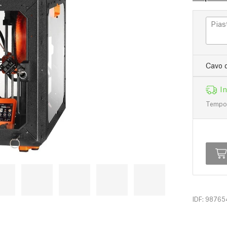
Pias
Cavo 
I
Tempo d
IDF: 98765