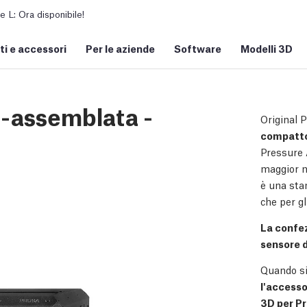
L: Ora disponibile!
i e accessori
Per le aziende
Software
Modelli 3D
i-assemblata -
Original 
compatt
Pressure 
maggior n
è una stam
che per g
La confez
sensore d
Quando si
l'accesso
3D per Pr