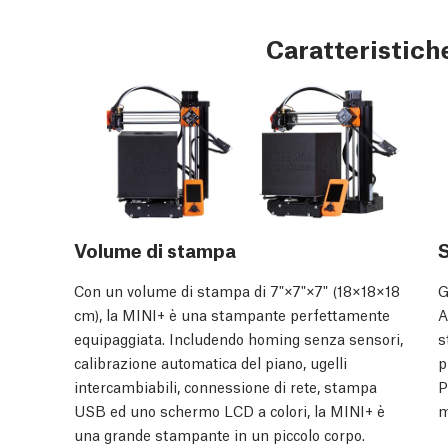
Caratteristiche
Volume di stampa
Con un volume di stampa di 7"×7"×7" (18×18×18
G
cm), la MINI+ è una stampante perfettamente
A
equipaggiata. Includendo homing senza sensori,
s
calibrazione automatica del piano, ugelli
p
intercambiabili, connessione di rete, stampa
P
USB ed uno schermo LCD a colori, la MINI+ è
m
una grande stampante in un piccolo corpo.