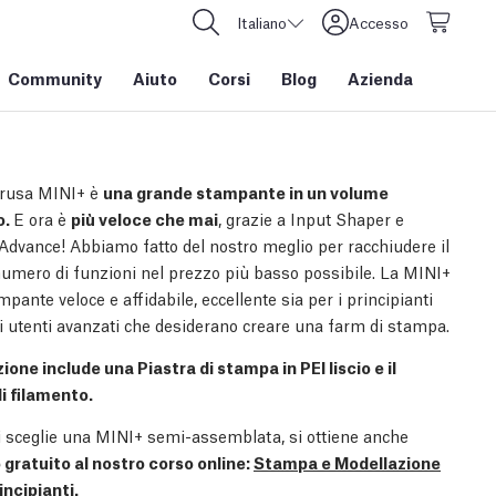
Italiano
Accesso
Community
Aiuto
Corsi
Blog
Azienda
Prusa MINI+ è
una grande stampante in un volume
o.
E ora è
più veloce che mai
, grazie a Input Shaper e
Advance! Abbiamo fatto del nostro meglio per racchiudere il
umero di funzioni nel prezzo più basso possibile. La MINI+
pante veloce e affidabile, eccellente sia per i principianti
li utenti avanzati che desiderano creare una farm di stampa.
ione include una Piastra di stampa in PEI liscio e il
i filamento.
 sceglie una MINI+ semi-assemblata, si ottiene anche
 gratuito al nostro corso online:
Stampa e Modellazione
incipianti
.