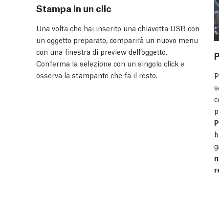
Stampa in un clic
Una volta che hai inserito una chiavetta USB con
un oggetto preparato, comparirà un nuovo menu
con una finestra di preview dell’oggetto.
P
Conferma la selezione con un singolo click e
osserva la stampante che fa il resto.
P
s
c
p
P
b
g
n
r