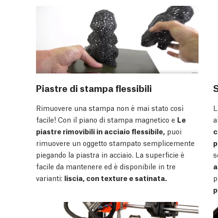
Piastre di stampa flessibili
L
Rimuovere una stampa non è mai stato così
a
facile! Con il piano di stampa magnetico e
Le
c
piastre rimovibili in acciaio flessibile,
puoi
p
rimuovere un oggetto stampato semplicemente
s
piegando la piastra in acciaio. La superficie è
a
facile da mantenere ed è disponibile in tre
p
varianti:
liscia, con texture e satinata.
p