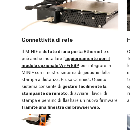
Connettività di rete
F
Il MINI+ è
dotato di una porta Ethernet
e si
O
può anche installare l'
aggiornamento con il
f
modulo opzionale Wi-Fi ESP
per integrare la
l
MINI+ con il nostro sistema di gestione della
s
stampa a distanza, Prusa Connect. Questo
t
sistema consente di
gestire facilmente la
q
stampante da remoto
, di avviare i lavori di
r
stampa e persino di flashare un nuovo firmware
a
tramite una finestra del browser web.