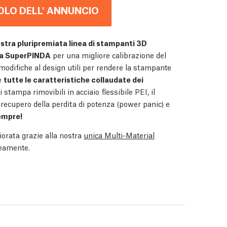
COLO DELL' ANNUNCIO
ostra pluripremiata linea di stampanti 3D
a SuperPINDA
per una migliore calibrazione del
modifiche al design utili per rendere la stampante
e
tutte le caratteristiche collaudate dei
i stampa rimovibili in acciaio flessibile PEI, il
 recupero della perdita di potenza (power panic) e
empre!
orata grazie alla nostra
unica Multi-Material
neamente.