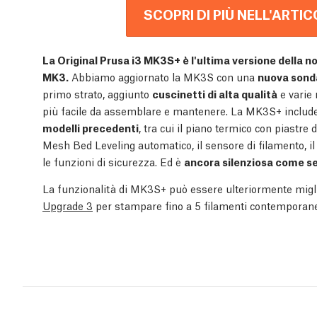
SCOPRI DI PIÙ NELL'ARTI
La Original Prusa i3 MK3S+ è l'ultima versione della n
MK3.
Abbiamo aggiornato la MK3S con una
nuova sond
primo strato, aggiunto
cuscinetti di alta qualità
e varie 
più facile da assemblare e mantenere. La MK3S+ includ
modelli precedenti
, tra cui il piano termico con piastre d
Mesh Bed Leveling automatico, il sensore di filamento, il
le funzioni di sicurezza. Ed è
ancora silenziosa come s
La funzionalità di MK3S+ può essere ulteriormente migli
Upgrade 3
per stampare fino a 5 filamenti contempora