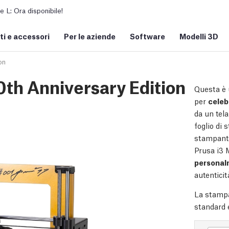
L: Ora disponibile!
i e accessori
Per le aziende
Software
Modelli 3D
on
0th Anniversary Edition
Questa è
per
celeb
da un tela
foglio di 
stampante
Prusa i3 
personal
autenticit
La stampa
standard e