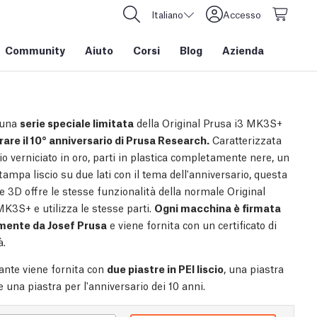
Italiano
Accesso
Community
Aiuto
Corsi
Blog
Azienda
 una
serie speciale limitata
della Original Prusa i3 MK3S+
rare il 10° anniversario di Prusa Research.
Caratterizzata
io verniciato in oro, parti in plastica completamente nere, un
stampa liscio su due lati con il tema dell'anniversario, questa
 3D offre le stesse funzionalità della normale Original
MK3S+ e utilizza le stesse parti.
Ogni macchina è firmata
mente da Josef Prusa
e viene fornita con un certificato di
à.
nte viene fornita con
due piastre in PEI liscio
, una piastra
 una piastra per l'anniversario dei 10 anni.