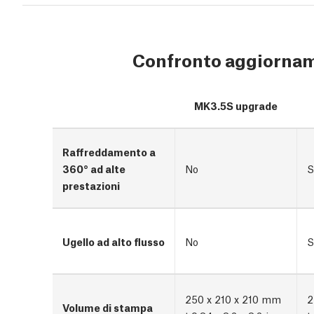
Confronto aggiorna
MK3.5S upgrade
Raffreddamento a
360° ad alte
No
S
prestazioni
Ugello ad alto flusso
No
S
250 x 210 x 210 mm
2
Volume di stampa