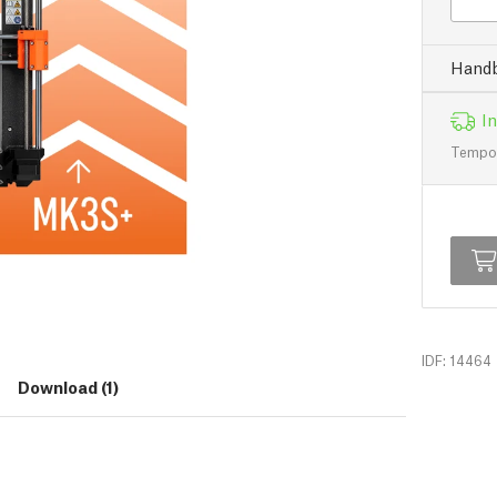
Handb
I
Tempo d
IDF: 14464
Download (1)