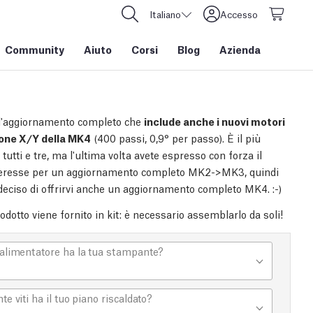
Italiano
Accesso
Community
Aiuto
Corsi
Blog
Azienda
l'aggiornamento completo che
include anche i nuovi motori
ione X/Y della MK4
(400 passi, 0,9° per passo). È il più
 tutti e tre, ma l'ultima volta avete espresso con forza il
teresse per un aggiornamento completo MK2->MK3, quindi
eciso di offrirvi anche un aggiornamento completo MK4. :-)
dotto viene fornito in kit: è necessario assemblarlo da soli!
alimentatore ha la tua stampante?
te viti ha il tuo piano riscaldato?