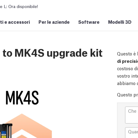
L: Ora disponibile!
i e accessori
Per le aziende
Software
Modelli 3D
+ to MK4S upgrade kit
Questo è 
di precis
costoso di
vostro in
abbiamo d
Questo pro
Che 
Quan