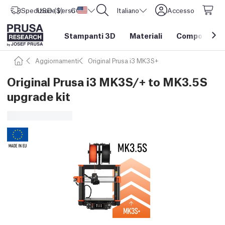
Spedizione verso
USD ($)
CORE One L: Ora disponibile!
Stati Uniti d'America
Italiano
Accesso
Stampanti 3D
Materiali
Componenti e
Aggiornamenti
Original Prusa i3 MK3S+
Original Prusa i3 MK3S/+ to MK3.5S
upgrade kit