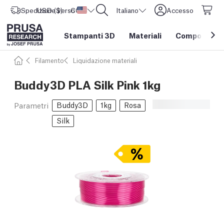
Spedizione verso
USD ($)
CORE One L: Ora disponibile!
Stati Uniti d'America
Italiano
Accesso
Stampanti 3D
Materiali
Componenti e
Filamento
Liquidazione materiali
Buddy3D PLA Silk Pink 1kg
Buddy3D
1kg
Rosa
Parametri
Silk