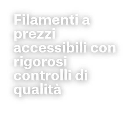
Filamenti a
prezzi
accessibili con
rigorosi
controlli di
qualità