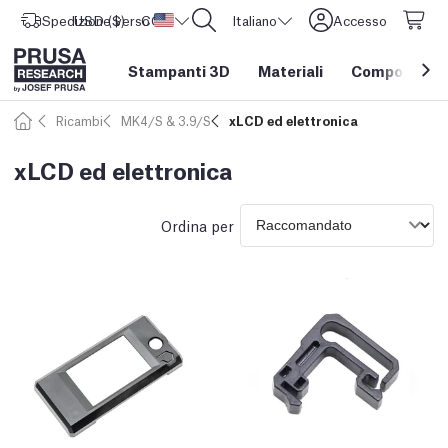
Spedizione verso
USD ($)
CORE One L: Ora disponibile!
Stati Uniti d'America
Italiano
Accesso
Stampanti 3D
Materiali
Componenti e
Ricambi
MK4/S & 3.9/S
xLCD ed elettronica
xLCD ed elettronica
Ordina per